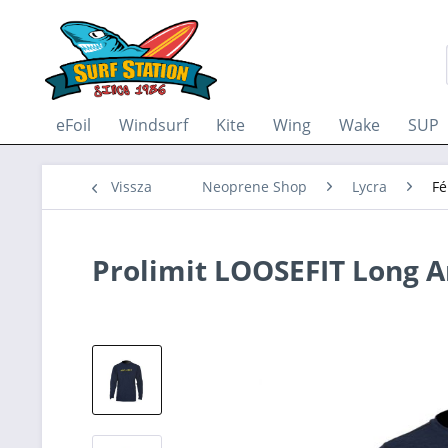
eFoil
Windsurf
Kite
Wing
Wake
SUP
Vissza
Neoprene Shop
Lycra
Fé
Prolimit LOOSEFIT Long 