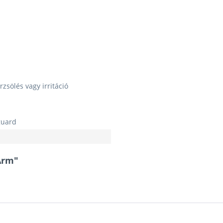
zsölés vagy irritáció
guard
Arm"