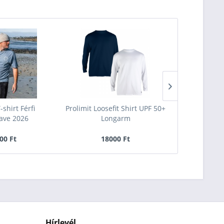
-24
shirt Férfi
Prolimit Loosefit Shirt UPF 50+
Manera GAM
ve 2026
Longarm
00 Ft
18000 Ft
19000 F
Hírlevél