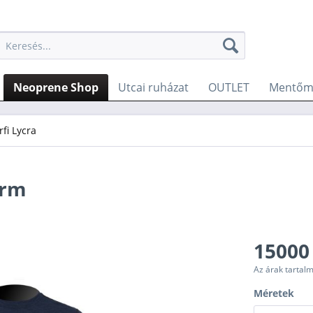
Neoprene Shop
Utcai ruházat
OUTLET
Mentőme
rfi Lycra
Arm
15000
Az árak tartal
Méretek