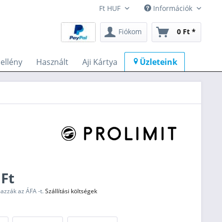
Információk
Fiókom
0 Ft *
llény
Használt
Aji Kártya
Üzleteink
 Ft
mazzák az ÁFA -t.
Szállítási költségek