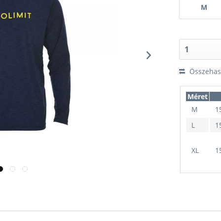
M
Összehaso
Méret
M
1
L
1
XL
1