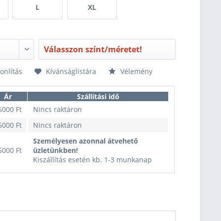
L
XL
Válasszon színt/méretet!
nlítás
Kívánságlistára
Vélemény
Ár
Szállítási idő
5000 Ft
Nincs raktáron
5000 Ft
Nincs raktáron
Személyesen azonnal átvehető
5000 Ft
üzletünkben!
Kiszállítás esetén kb. 1-3 munkanap