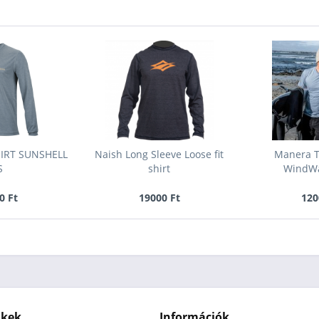
IRT SUNSHELL
Naish Long Sleeve Loose fit
Manera T-
S
shirt
WindWa
0 Ft
19000 Ft
120
nkek
Információk