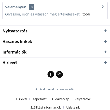
Személyesen azonnal
Vélemények
0
átvehető üzletünkben!
XXXL
Fekete
79000 Ft
Kiszállítás esetén kb. 1-3
Olvasson, írjon és vitasson meg értékeléseket...
több
munkanap
Nyitvatartás
Hasznos linkek
Információk
Hírlevél
Az árak tartalmazzák az Áfát
Hírlevél
Kapcsolat
Oldaltérkép
Pályázatok
Szállítási információk
Üzleteink