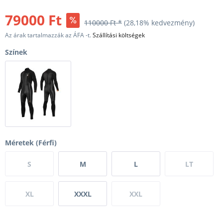
79000 Ft
110000 Ft *
(28,18% kedvezmény)
Az árak tartalmazzák az ÁFA -t.
Szállítási költségek
Színek
Méretek (Férfi)
S
M
L
LT
XL
XXXL
XXL