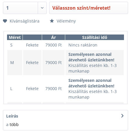
Válasszon színt/méretet!
Kívánságlistára
Vélemény
Méret
Ár
Szállítási idő
S
Fekete
79000 Ft
Nincs raktáron
Személyesen azonnal
átvehető üzletünkben!
M
Fekete
79000 Ft
Kiszállítás esetén kb. 1-3
munkanap
Személyesen azonnal
átvehető üzletünkben!
L
Fekete
79000 Ft
Kiszállítás esetén kb. 1-3
munkanap
LT
Fekete
79000 Ft
Nincs raktáron
XL
Fekete
79000 Ft
Nincs raktáron
Leírás
a
több
XXL
Fekete
79000 Ft
Nincs raktáron