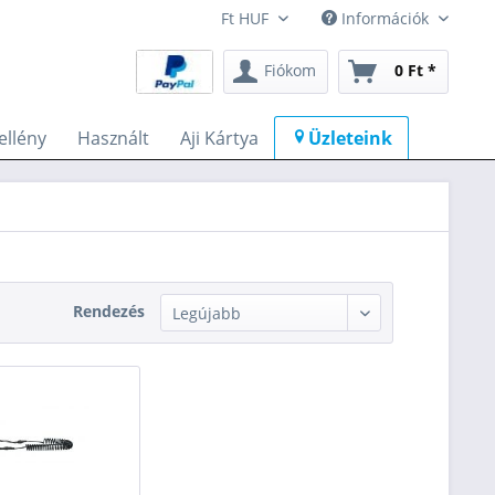
Információk
Fiókom
0 Ft *
llény
Használt
Aji Kártya
Üzleteink
Rendezés