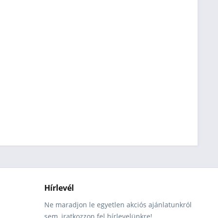
Hírlevél
Ne maradjon le egyetlen akciós ajánlatunkról
sem, iratkozzon fel hírlevelünkre!