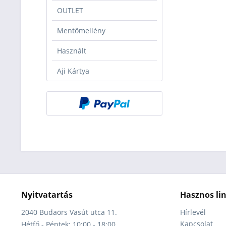
OUTLET
Mentőmellény
Használt
Aji Kártya
Nyitvatartás
Hasznos li
2040 Budaörs Vasút utca 11.
Hírlevél
Kapcsolat
Hétfő - Péntek: 10:00 - 18:00