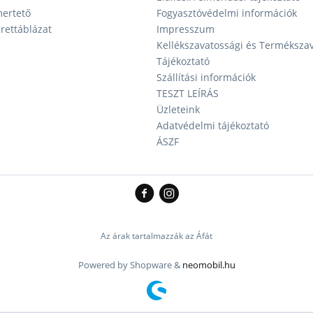
ertető
Fogyasztóvédelmi információk
ettáblázat
Impresszum
Kellékszavatossági és Terméksza
Tájékoztató
Szállítási információk
TESZT LEÍRÁS
Üzleteink
Adatvédelmi tájékoztató
ÁSZF
Az árak tartalmazzák az Áfát
Powered by Shopware &
neomobil.hu