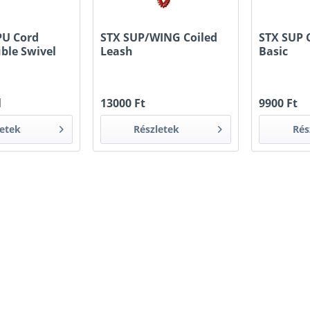
PU Cord
STX SUP/WING Coiled
STX SUP 
ble Swivel
Leash
Basic
l
13000 Ft
9900 Ft
letek
Részletek
Rés