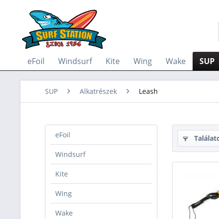
eFoil
Windsurf
Kite
Wing
Wake
SUP
SUP
Alkatrészek
Leash
eFoil
Találat
Windsurf
Kite
Wing
Wake