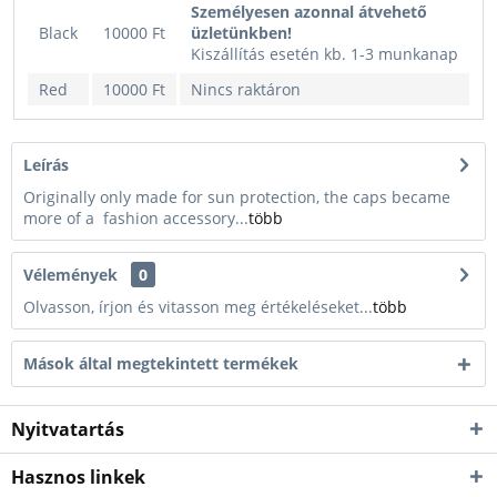
Személyesen azonnal átvehető
Black
10000 Ft
üzletünkben!
Kiszállítás esetén kb. 1-3 munkanap
Red
10000 Ft
Nincs raktáron
Leírás
Originally only made for sun protection, the caps became
more of a fashion accessory...
több
Vélemények
0
Olvasson, írjon és vitasson meg értékeléseket...
több
Mások által megtekintett termékek
Nyitvatartás
Hasznos linkek