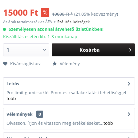
15000 Ft
19000 Ft *
(21,05% kedvezmény)
Az árak tartalmazzák az ÁFA -t.
Szállítási költségek
Személyesen azonnal átvehető üzletünkben!
Kiszállítás esetén kb. 1-3 munkanap
Kosárba
Kívánságlistára
Vélemény
Leírás
Pro limit gumicsukló. 8mm-es csatlakoztatási lehetőséggel.
több
Vélemények
0
Olvasson, írjon és vitasson meg értékeléseket...
több