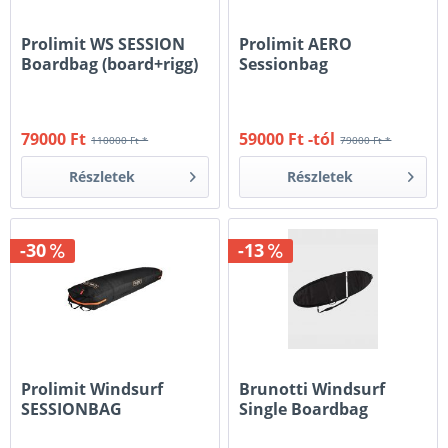
Prolimit WS SESSION
Prolimit AERO
Boardbag (board+rigg)
Sessionbag
79000 Ft
59000 Ft -tól
110000 Ft *
79000 Ft *
Részletek
Részletek
-30
-13
Prolimit Windsurf
Brunotti Windsurf
SESSIONBAG
Single Boardbag