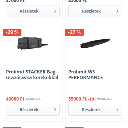
27000 Ft
35000 Ft
Részletek
Részletek
-29
-27
Prolimit STACKER Bag
Prolimit WS
utazótáska kerekekkel
PERFORMANCE
Boardbag
49000 Ft
55000 Ft -tól
69000 Ft *
75000 Ft *
Részletek
Részletek