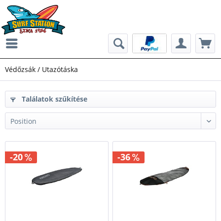
Védőzsák / Utazótáska
Találatok szűkítése
-20
-36