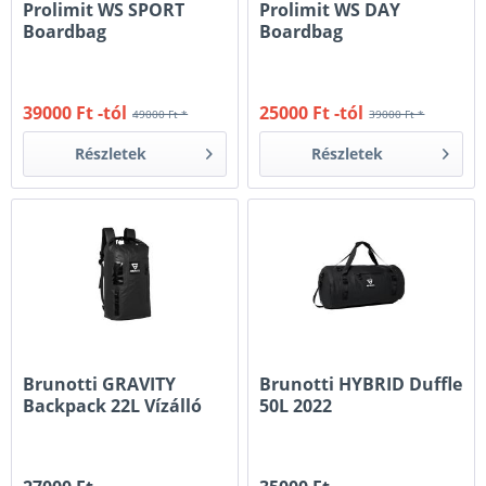
Prolimit WS SPORT
Prolimit WS DAY
Boardbag
Boardbag
39000 Ft -tól
25000 Ft -tól
49000 Ft *
39000 Ft *
Részletek
Részletek
Brunotti GRAVITY
Brunotti HYBRID Duffle
Backpack 22L Vízálló
50L 2022
Hátizsák