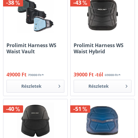
-38
-43
Prolimit Harness WS
Prolimit Harness WS
Waist Vault
Waist Hybrid
49000 Ft
39000 Ft -tól
79000 Ft *
69000 Ft *
Részletek
Részletek
-40
-51