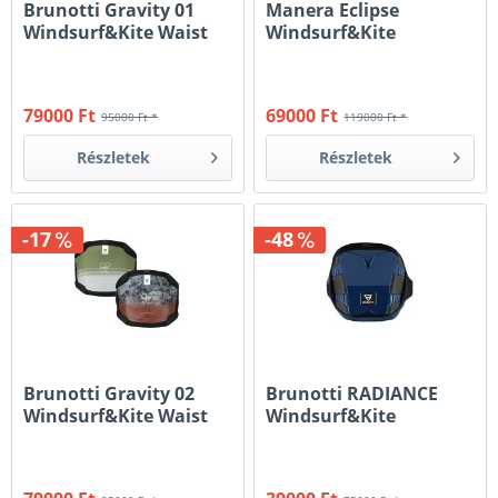
Brunotti Gravity 01
Manera Eclipse
Windsurf&Kite Waist
Windsurf&Kite
Harness
deréktrapéz
79000 Ft
69000 Ft
95000 Ft *
119000 Ft *
Részletek
Részletek
-17
-48
Brunotti Gravity 02
Brunotti RADIANCE
Windsurf&Kite Waist
Windsurf&Kite
Harness
Deréktrapéz L