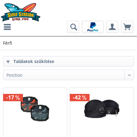
Férfi
Találatok szűkítése
-17
-42