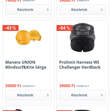
79000 Ft
39000 Ft
95000 Ft *
75000 Ft *
Részletek
Részletek
-43
-54
Manera UNION
Prolimit Harness WS
Windsurf&Kite Sárga
Challenger Hardback
XL deréktrapéz
39000 Ft
39000 Ft
69000 Ft *
85000 Ft *
Részletek
Részletek