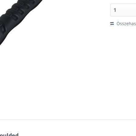
Összehaso
Moulded