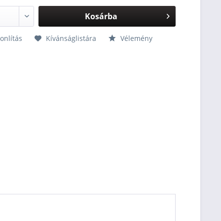
Kosárba
nlítás
Kívánságlistára
Vélemény