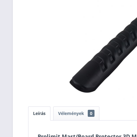
Leírás
Vélemények
0
Prolimit Mast/Board Protector 3D 