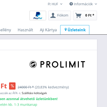
Információk
Fiókom
0 Ft *
ellény
Használt
Aji Kártya
Üzleteink
 Ft
24000 Ft *
(20,83% kedvezmény)
mazzák az ÁFA -t.
Szállítási költségek
sen azonnal átvehető üzletünkben!
esetén kb. 1-3 munkanap