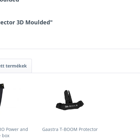
tector 3D Moulded"
ett termékek
PRO Power and
Gaastra T-BOOM Protector
e box