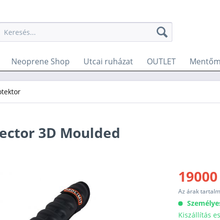
Neoprene Shop
Utcai ruházat
OUTLET
Mentőm
otektor
tector 3D Moulded
19000
Az árak tartal
Személye
Kiszállítás 