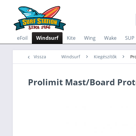
eFoil
Windsurf
Kite
Wing
Wake
SUP
Vissza
Windsurf
Kiegészítők
Pr
Prolimit Mast/Board Pro