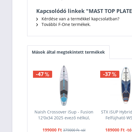
Kapcsolódó linkek "MAST TOP PLATE
Kérdése van a termékkel kapcsolatban?
További F-One termékek.
Mások által megtekintett termékek
-47
-37
Naish Crossover iSup - Fusion
STX iSUP Hybrid
12'0x34 2025 evező nélkül,
Felfújható W
199000 Ft
189000 Ft -tó
379000 Ft -tól