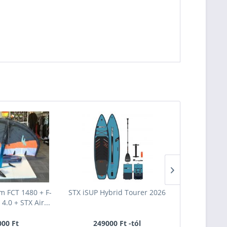
-25
 FCT 1480 + F-
STX iSUP Hybrid Tourer 2026
Naish Naish 
4.0 + STX Air...
STX 
00 Ft
249000 Ft -tól
429000 F