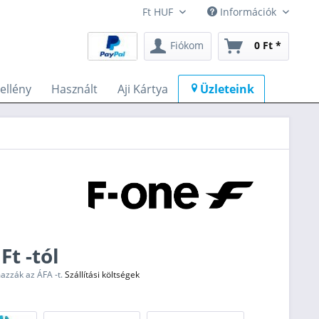
Információk
Fiókom
0 Ft *
llény
Használt
Aji Kártya
Üzleteink
Ft -tól
mazzák az ÁFA -t.
Szállítási költségek