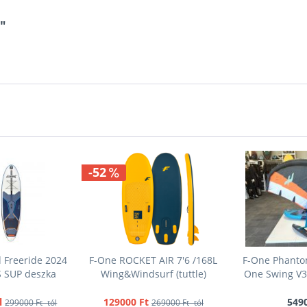
"
-52
 Freeride 2024
F-One ROCKET AIR 7'6 /168L
F-One Phantom
S SUP deszka
Wing&Windsurf (tuttle)
One Swing V3 
l
129000 Ft
5490
299000 Ft -tól
269000 Ft -tól