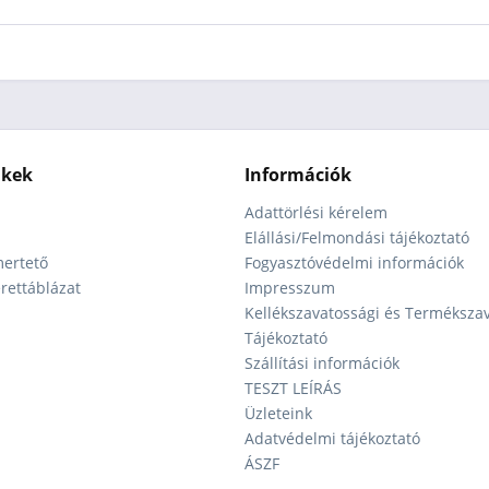
nkek
Információk
Adattörlési kérelem
Elállási/Felmondási tájékoztató
ertető
Fogyasztóvédelmi információk
ettáblázat
Impresszum
Kellékszavatossági és Terméksza
Tájékoztató
Szállítási információk
TESZT LEÍRÁS
Üzleteink
Adatvédelmi tájékoztató
ÁSZF