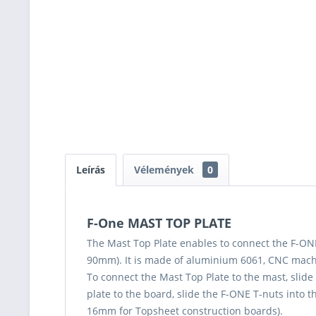
Leírás
Vélemények
0
F-One MAST TOP PLATE
The Mast Top Plate enables to connect the F-ONE
90mm). It is made of aluminium 6061, CNC machi
To connect the Mast Top Plate to the mast, slid
plate to the board, slide the F-ONE T-nuts int
16mm for Topsheet construction boards).