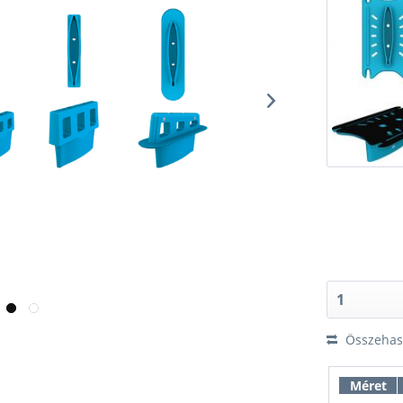
Összehaso
Méret