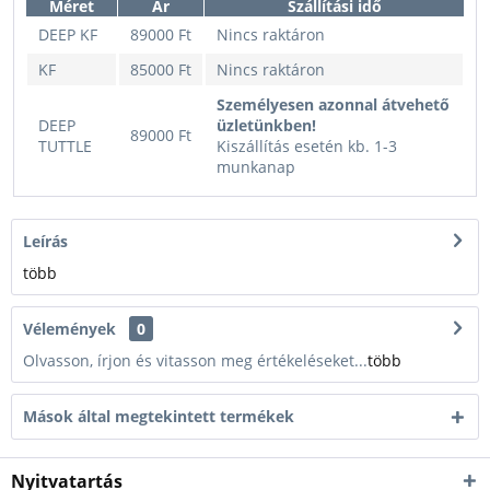
Méret
Ár
Szállítási idő
DEEP KF
89000 Ft
Nincs raktáron
KF
85000 Ft
Nincs raktáron
Személyesen azonnal átvehető
DEEP
üzletünkben!
89000 Ft
TUTTLE
Kiszállítás esetén kb. 1-3
munkanap
Leírás
több
Vélemények
0
Olvasson, írjon és vitasson meg értékeléseket...
több
Mások által megtekintett termékek
Nyitvatartás