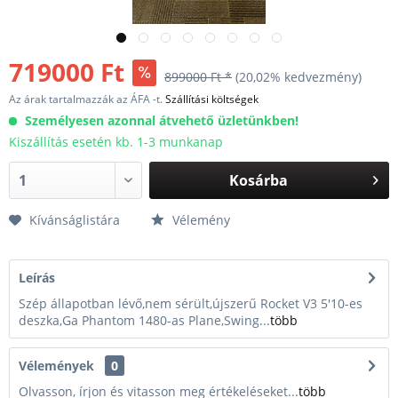
719000 Ft
899000 Ft *
(20,02% kedvezmény)
Az árak tartalmazzák az ÁFA -t.
Szállítási költségek
Személyesen azonnal átvehető üzletünkben!
Kiszállítás esetén kb. 1-3 munkanap
Kosárba
Kívánságlistára
Vélemény
Leírás
Szép állapotban lévő,nem sérült,újszerű Rocket V3 5'10-es
deszka,Ga Phantom 1480-as Plane,Swing...
több
Vélemények
0
Olvasson, írjon és vitasson meg értékeléseket...
több