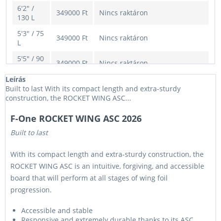
6'2" /
349000 Ft
Nincs raktáron
130 L
5'3" / 75
349000 Ft
Nincs raktáron
L
5'5" / 90
349000 Ft
Nincs raktáron
L
Leírás
Built to last With its compact length and extra-sturdy
construction, the ROCKET WING ASC...
F-One ROCKET WING ASC 2026
Built to last
With its compact length and extra-sturdy construction, the
ROCKET WING ASC is an intuitive, forgiving, and accessible
board that will perform at all stages of wing foil
progression.
Accessible and stable
Responsive and extremely durable thanks to its ASC