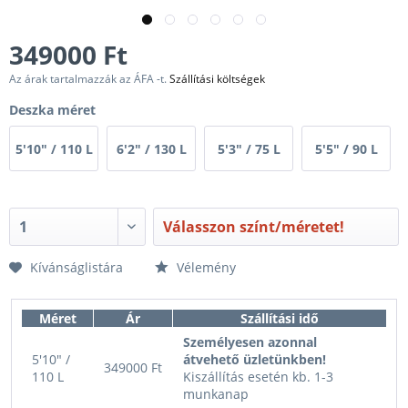
349000 Ft
Az árak tartalmazzák az ÁFA -t.
Szállítási költségek
Deszka méret
5'10" / 110 L
6'2" / 130 L
5'3" / 75 L
5'5" / 90 L
Válasszon színt/méretet!
Kívánságlistára
Vélemény
Méret
Ár
Szállítási idő
Személyesen azonnal
5'10" /
átvehető üzletünkben!
349000 Ft
110 L
Kiszállítás esetén kb. 1-3
munkanap