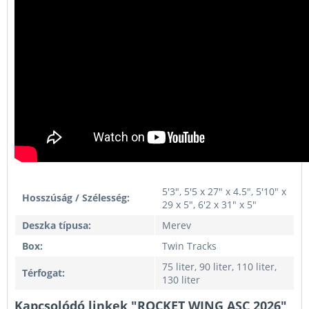
5'3", 5'5 x 27" x 4.5", 5'10" x
Hosszúság / Szélesség:
29 x 5", 6'2 x 31" x 5"
Deszka típusa:
Merev
Box:
Twin Tracks
75 liter, 90 liter, 110 liter,
Térfogat:
130 liter
Kapcsolódó linkek "ROCKET WING ASC 2026"