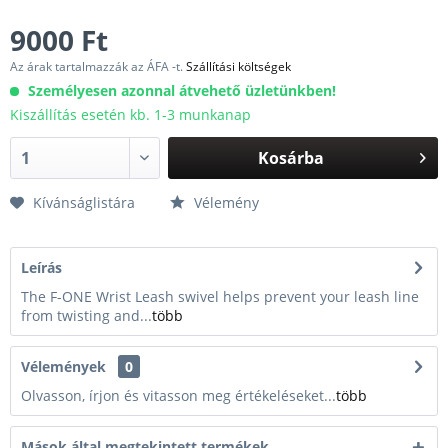
9000 Ft
Az árak tartalmazzák az ÁFA -t.
Szállítási költségek
Személyesen azonnal átvehető üzletünkben!
Kiszállítás esetén kb. 1-3 munkanap
Kosárba
Kívánságlistára
Vélemény
Leírás
The F-ONE Wrist Leash swivel helps prevent your leash line
from twisting and...
több
Vélemények
0
Olvasson, írjon és vitasson meg értékeléseket...
több
Mások által megtekintett termékek