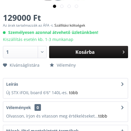
129000 Ft
Az árak tartalmazzák az ÁFA -t.
Szállítási költségek
Személyesen azonnal átvehető üzletünkben!
Kiszállítás esetén kb. 1-3 munkanap
Kosárba
Kívánságlistára
Vélemény
Leírás
Új STX iFOIL board 6'6" 140L-es.
több
Vélemények
0
Olvasson, írjon és vitasson meg értékeléseket...
több
Mások által megtekintett termékek