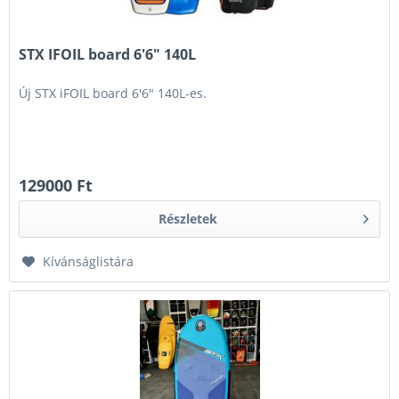
STX IFOIL board 6'6" 140L
Új STX iFOIL board 6'6" 140L-es.
129000 Ft
Részletek
Kívánságlistára