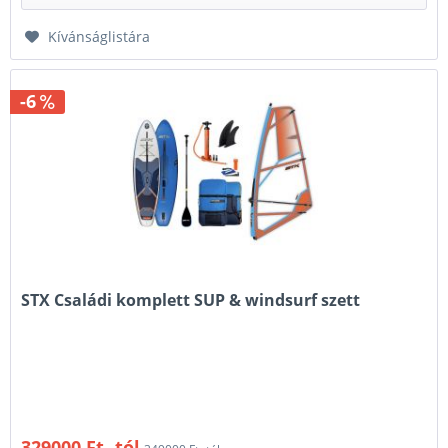
Kívánságlistára
-6
STX Családi komplett SUP & windsurf szett
329000 Ft -tól