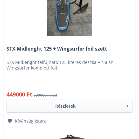
STX Midlenght 125 + Wingsurfer foil szett
STX Midlenght felfújható 125 literes deszka + Naish
Wingsurfer komplett foil.
449000 Ft
599000 Ft -tól
Részletek
Kívánságlistára