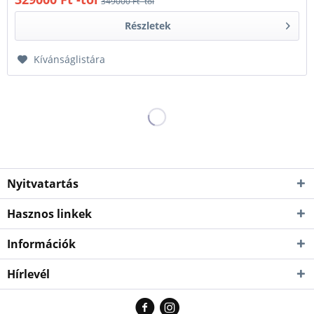
349000 Ft -tól
Részletek
Kívánságlistára
Nyitvatartás
Hasznos linkek
Információk
Hírlevél