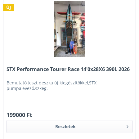
ÚJ
STX Performance Tourer Race 14'0x28X6 390L 2026
Bemutató,teszt deszka új kiegészítökkel,STX
pumpa,evező,szkeg.
199000 Ft
Részletek