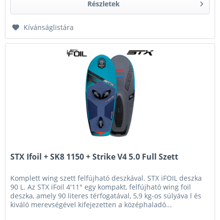
Részletek
Kívánságlistára
STX Ifoil + SK8 1150 + Strike V4 5.0 Full Szett
Komplett wing szett felfújható deszkával. STX iFOIL deszka
90 L. Az STX iFoil 4'11" egy kompakt, felfújható wing foil
deszka, amely 90 literes térfogatával, 5,9 kg-os súlyáva l és
kiváló merevségével kifejezetten a középhaladó...