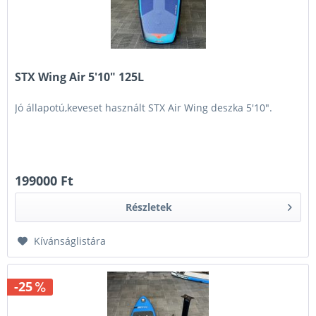
STX Wing Air 5'10" 125L
Jó állapotú,keveset használt STX Air Wing deszka 5'10".
199000 Ft
Részletek
Kívánságlistára
-25