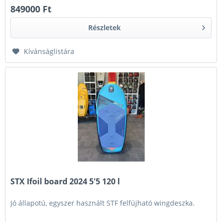
849000 Ft
Részletek
Kívánságlistára
STX Ifoil board 2024 5'5 120 l
Jó állapotú, egyszer használt STF felfújható wingdeszka.