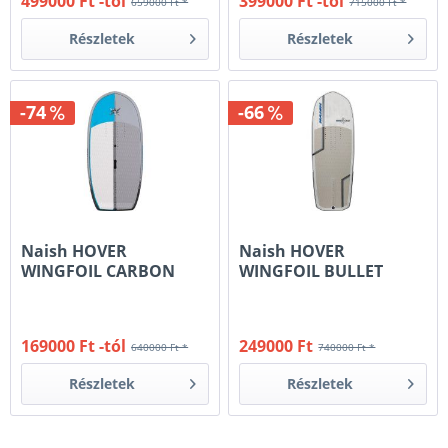
499000 Ft -tól
399000 Ft -tól
659000 Ft *
715000 Ft *
Részletek
Részletek
-74
-66
Naish HOVER
Naish HOVER
WINGFOIL CARBON
WINGFOIL BULLET
COMPACT LE 70 & 80L
CARBON 85 L
169000 Ft -tól
249000 Ft
640000 Ft *
740000 Ft *
Részletek
Részletek