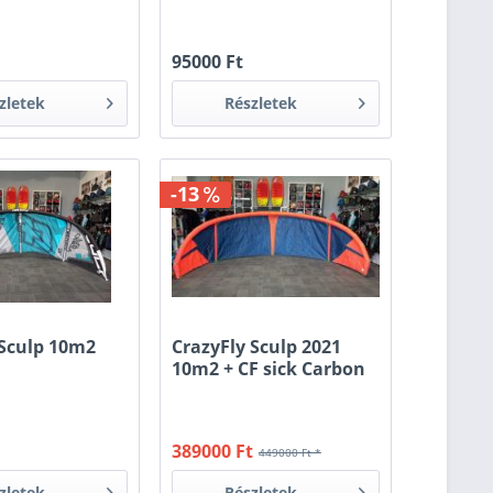
t
95000 Ft
zletek
Részletek
-13
 Sculp 10m2
CrazyFly Sculp 2021
10m2 + CF sick Carbon
Bar
t
389000 Ft
449000 Ft *
zletek
Részletek