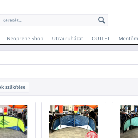
Neoprene Shop
Utcai ruházat
OUTLET
Mentőme
ok szűkítése