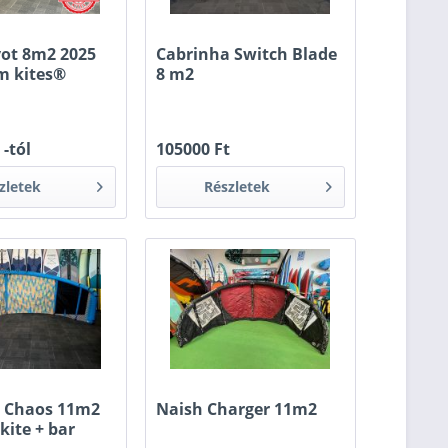
vot 8m2 2025
Cabrinha Switch Blade
m kites®
8 m2
 -tól
105000 Ft
zletek
Részletek
 Chaos 11m2
Naish Charger 11m2
kite + bar