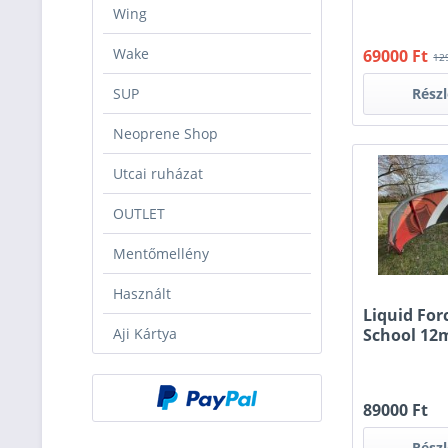
Wing
Wake
69000 Ft
12
Rész
SUP
Neoprene Shop
Utcai ruházat
OUTLET
Mentőmellény
Használt
Liquid For
Aji Kártya
School 12
89000 Ft
Rész