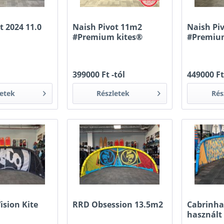
t 2024 11.0
Naish Pivot 11m2
Naish Pi
#Premium kites®
#Premiu
399000 Ft -tól
449000 Ft
letek
Részletek
Rés
ision Kite
RRD Obsession 13.5m2
Cabrinha
használt 