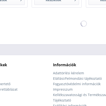
nkek
Információk
Adattörlési kérelem
Elállási/Felmondási tájékoztató
ertető
Fogyasztóvédelmi információk
ettáblázat
Impresszum
Kellékszavatossági és Terméksza
Tájékoztató
Szállítási információk