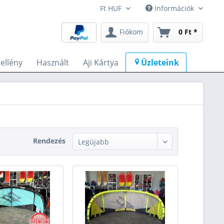
Információk
Fiókom
0 Ft *
llény
Használt
Aji Kártya
Üzleteink
Rendezés