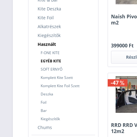
Kite Deszka
Naish Pivo
Kite Foil
m2
Alkatrészek
Kiegészítők
Használt
399000 Ft
F-ONE KITE
Rész
EGYÉB KITE
SOFT ERNYŐ
Komplett Kite Szett
-47
Komplett Kite Foil Szett
Deszka
Foil
Bar
Kiegészítők
RRD RRD V
Chums
12m2