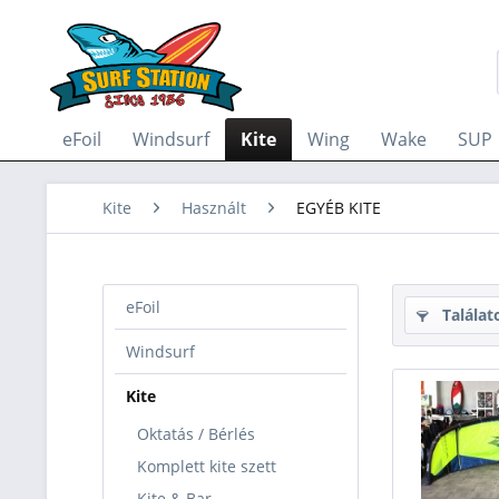
eFoil
Windsurf
Kite
Wing
Wake
SUP
Kite
Használt
EGYÉB KITE
eFoil
Találat
Windsurf
Kite
Oktatás / Bérlés
Komplett kite szett
Kite & Bar