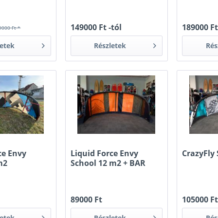
149000 Ft -tól
189000 F
9000 Ft *
letek
Részletek
Rés
ce Envy
Liquid Force Envy
CrazyFly
m2
School 12 m2 + BAR
89000 Ft
105000 F
letek
Részletek
Rés