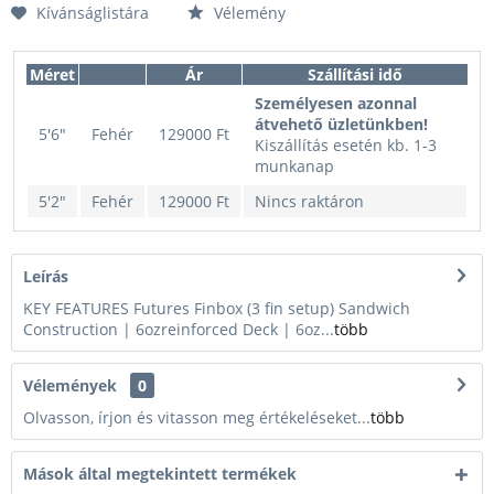
Kívánságlistára
Vélemény
Méret
Ár
Szállítási idő
Személyesen azonnal
átvehető üzletünkben!
5'6"
Fehér
129000 Ft
Kiszállítás esetén kb. 1-3
munkanap
5'2"
Fehér
129000 Ft
Nincs raktáron
Leírás
KEY FEATURES Futures Finbox (3 fin setup) Sandwich
Construction | 6ozreinforced Deck | 6oz...
több
Vélemények
0
Olvasson, írjon és vitasson meg értékeléseket...
több
Mások által megtekintett termékek