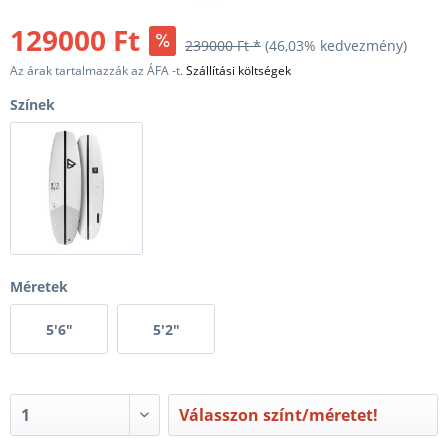
129000 Ft
239000 Ft *
(46,03% kedvezmény)
Az árak tartalmazzák az ÁFA -t.
Szállítási költségek
Színek
Méretek
5'6"
5'2"
Válasszon színt/méretet!