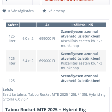
Kívánságlistára
Vélemény
Méret
Ár
Szállítási idő
Személyesen azonnal
125
átvehető üzletünkben!
6,0 m2
699000 Ft
liter
Kiszállítás esetén kb. 1-3
munkanap
Személyesen azonnal
125
átvehető üzletünkben!
6,4 m2
699000 Ft
liter
Kiszállítás esetén kb. 1-3
munkanap
Személyesen azonnal
125
átvehető üzletünkben!
6,0 m2
699000 Ft
liter
Kiszállítás esetén kb. 1-3
Leírás
munkanap
Szett tartalma: Tabou Rocket MTE 2025 125L / 135L Hybrid rig
Személyesen azonnal
(vitorla 6.0 / 6.4...
125
átvehető üzletünkben!
6,4 m2
699000 Ft
liter
Kiszállítás esetén kb. 1-3
Tabou Rocket MTE 2025 + Hybrid Rig