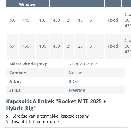
Window
Ga
6.0
446
189
430
21
16
5
Fixed
30
43
Ga
6.4
456
196
430
21
26
5
Fixed
30
43
Méret vitorla (m2):
6.0 m2, 6.4 m2
Camber:
No cam
Árbóc:
RDM
Stílus:
Freeride
Kapcsolódó linkek "Rocket MTE 2025 +
Hybrid Rig"
Kérdése van a termékkel kapcsolatban?
További Tabou termékek.