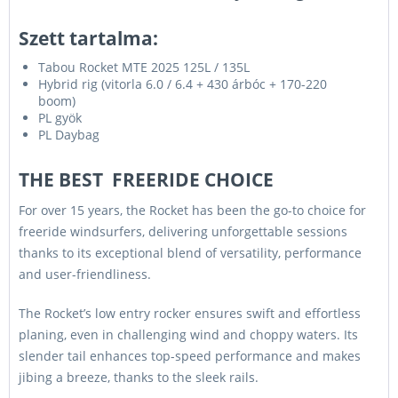
munkanap
Szett tartalma:
Tabou Rocket MTE 2025 125L / 135L
Hybrid rig (vitorla 6.0 / 6.4 + 430 árbóc + 170-220
boom)
PL gyök
PL Daybag
THE BEST FREERIDE CHOICE
For over 15 years, the Rocket has been the go-to choice for
freeride windsurfers, delivering unforgettable sessions
thanks to its exceptional blend of versatility, performance
and user-friendliness.
The Rocket’s low entry rocker ensures swift and effortless
planing, even in challenging wind and choppy waters. Its
slender tail enhances top-speed performance and makes
jibing a breeze, thanks to the sleek rails.