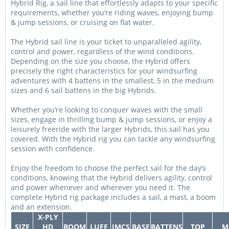
Hybrid Rig, a sail line that effortlessly adapts to your specific
requirements, whether you’re riding waves, enjoying bump
& jump sessions, or cruising on flat water.
The Hybrid sail line is your ticket to unparalleled agility,
control and power, regardless of the wind conditions.
Depending on the size you choose, the Hybrid offers
precisely the right characteristics for your windsurfing
adventures with 4 battens in the smallest, 5 in the medium
sizes and 6 sail battens in the big Hybrids.
Whether you’re looking to conquer waves with the small
sizes, engage in thrilling bump & jump sessions, or enjoy a
leisurely freeride with the larger Hybrids, this sail has you
covered. With the Hybrid rig you can tackle any windsurfing
session with confidence.
Enjoy the freedom to choose the perfect sail for the day’s
conditions, knowing that the Hybrid delivers agility, control
and power whenever and wherever you need it. The
complete Hybrid rig package includes a sail, a mast, a boom
and an extension.
X-PLY
SIZE
HD
BOOM
LUFF
IMCS
BASE
BATTENS
TOP
M