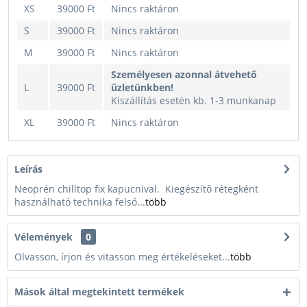
XS
39000 Ft
Nincs raktáron
S
39000 Ft
Nincs raktáron
M
39000 Ft
Nincs raktáron
Személyesen azonnal átvehető
L
39000 Ft
üzletünkben!
Kiszállítás esetén kb. 1-3 munkanap
XL
39000 Ft
Nincs raktáron
Leírás
Neoprén chilltop fix kapucnival. Kiegészítő rétegként
használható technika felső...
több
Vélemények
0
Olvasson, írjon és vitasson meg értékeléseket...
több
Mások által megtekintett termékek