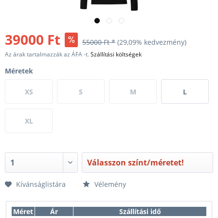
39000 Ft
55000 Ft *
(29,09% kedvezmény)
Az árak tartalmazzák az ÁFA -t.
Szállítási költségek
Méretek
XS
S
M
L
XL
Válasszon színt/méretet!
Kívánságlistára
Vélemény
Méret
Ár
Szállítási idő