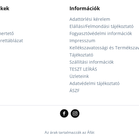
nkek
Információk
Adattörlési kérelem
Elállási/Felmondási tájékoztató
ertető
Fogyasztóvédelmi információk
ettáblázat
Impresszum
Kellékszavatossági és Terméksza
Tájékoztató
Szállítási információk
TESZT LEÍRÁS
Üzleteink
Adatvédelmi tájékoztató
ÁSZF
Az árak tartalmazzák az Áfát