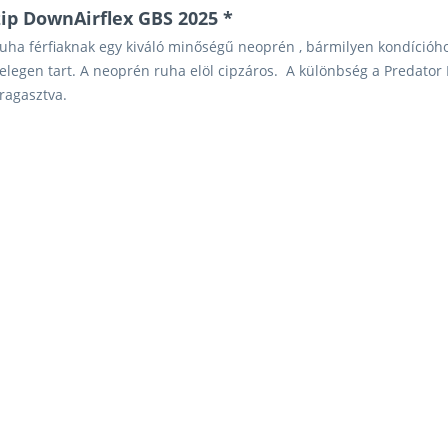
zip DownAirflex GBS 2025 *
 ruha férfiaknak egy kiváló minőségű neoprén , bármilyen kondícióh
elegen tart.
A neoprén ruha elöl cipzáros.
A különbség a Predator 
 ragasztva.