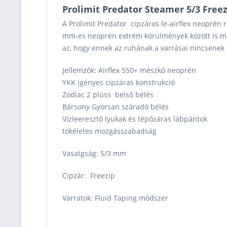
Prolimit Predator Steamer 5/3 Free
A Prolimit Predator cipzáros le-airflex neoprén
mm-es neoprén extrém körülmények között is m
az, hogy ennek az ruhának a varrásai nincsenek
Jellemzők:
Airflex 550+ mészkő neoprén
YKK igényes cipzáras konstrukció
Zodiac 2 plüss belső bélés
Bársony Gyorsan száradó bélés
Vízleeresztő lyukak és tépőzáras lábpántok
tökéletes mozgásszabadság
Vasatgság:
5/3 mm
Cipzár:
Freezip
Varratok:
Fluid Taping módszer