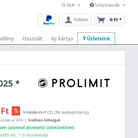
Információk
Fiókom
0 Ft *
llény
Használt
Aji Kártya
Üzleteink
025 *
 Ft
115000 Ft *
(31,3% kedvezmény)
mazzák az ÁFA -t.
Szállítási költségek
sen azonnal átvehető üzletünkben!
esetén kb. 1-3 munkanap