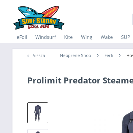
eFoil
Windsurf
Kite
Wing
Wake
SUP
Vissza
Neoprene Shop
Férfi
Ho
Prolimit Predator Steame