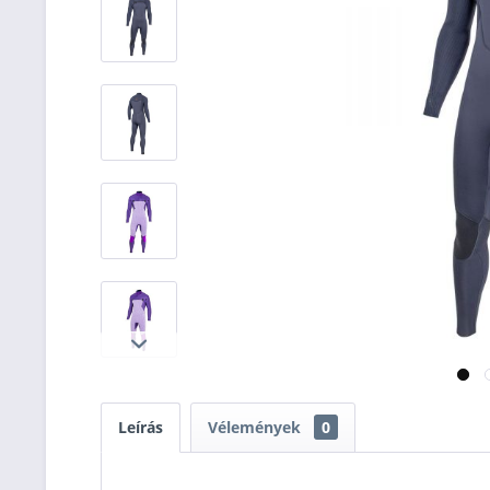
Leírás
Vélemények
0