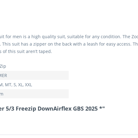
it for men is a high quality suit, suitable for any condition. The Z
This suit has a zipper on the back with a leash for easy access. T
of this suit aren’t taped.
Zip
MER
 M, MT, S, XL, XXL
mm
r 5/3 Freezip DownAirflex GBS 2025 *"