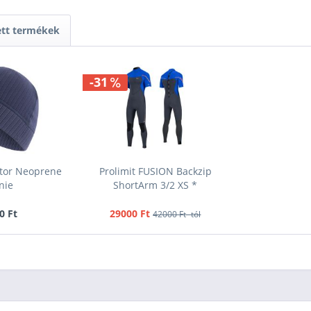
ett termékek
-31
ator Neoprene
Prolimit FUSION Backzip
nie
ShortArm 3/2 XS *
0 Ft
29000 Ft
42000 Ft -tól