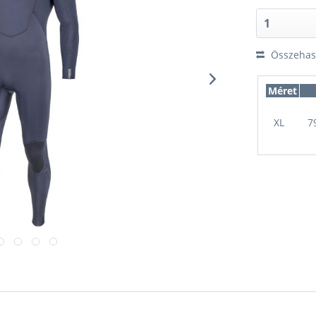
Összehaso
Méret
XL
7