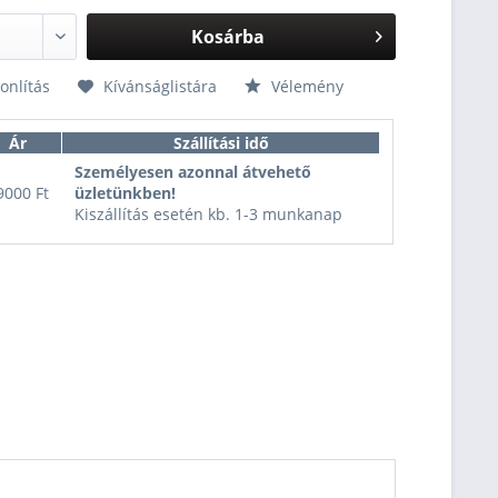
Kosárba
nlítás
Kívánságlistára
Vélemény
Ár
Szállítási idő
Személyesen azonnal átvehető
9000 Ft
üzletünkben!
Kiszállítás esetén kb. 1-3 munkanap