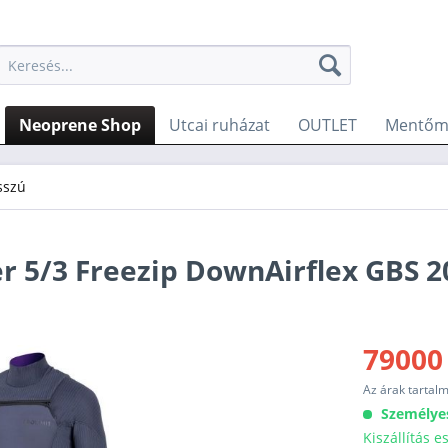
Neoprene Shop
Utcai ruházat
OUTLET
Mentőme
sszú
r 5/3 Freezip DownAirflex GBS 2
79000
Az árak tartal
Személye
Kiszállítás 