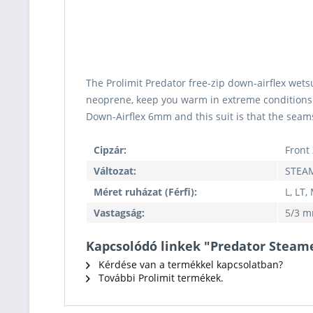
The Prolimit Predator free-zip down-airflex wetsu
neoprene, keep you warm in extreme conditions. 
Down-Airflex 6mm and this suit is that the seams 
Cipzár:
Front 
Változat:
STEA
Méret ruházat (Férfi):
L, LT,
Vastagság:
5/3 
Kapcsolódó linkek "Predator Steame
Kérdése van a termékkel kapcsolatban?
További Prolimit termékek.