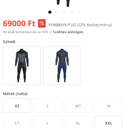
69000 Ft
119000 Ft *
(42,02% kedvezmény)
Az árak tartalmazzák az ÁFA -t.
Szállítási költségek
Színek
Méret (ruha)
XS
S
MT
M
LT
L
XL
XXL