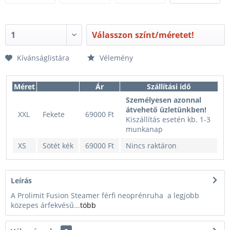
Válasszon színt/méretet!
Kívánságlistára
Vélemény
Méret
Ár
Szállítási idő
Személyesen azonnal
átvehető üzletünkben!
XXL
Fekete
69000 Ft
Kiszállítás esetén kb. 1-3
munkanap
XS
Sötét kék
69000 Ft
Nincs raktáron
Leírás
A Prolimit Fusion Steamer férfi neoprénruha a legjobb
közepes árfekvésű...
több