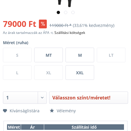
79000 Ft
119000 Ft *
(33,61% kedvezmény)
Az árak tartalmazzák az ÁFA -t.
Szállítási költségek
Méret (ruha)
S
MT
M
LT
L
XL
XXL
Válasszon színt/méretet!
Kívánságlistára
Vélemény
Méret
Ár
Szállítási idő