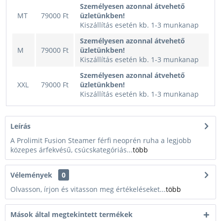
Személyesen azonnal átvehető
MT
79000 Ft
üzletünkben!
Kiszállítás esetén kb. 1-3 munkanap
Személyesen azonnal átvehető
M
79000 Ft
üzletünkben!
Kiszállítás esetén kb. 1-3 munkanap
Személyesen azonnal átvehető
XXL
79000 Ft
üzletünkben!
Kiszállítás esetén kb. 1-3 munkanap
Leírás
A Prolimit Fusion Steamer férfi neoprén ruha a legjobb
közepes árfekvésű, csúcskategóriás...
több
Vélemények
0
Olvasson, írjon és vitasson meg értékeléseket...
több
Mások által megtekintett termékek