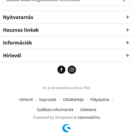
Kiszállítás esetén
kb. 1-3 munkanap
Nyitvatartás
Személyesen
azonnal átvehető
Hasznos linkek
M
Kék / Piros
32000 Ft
üzletünkben!
Kiszállítás esetén
kb. 1-3 munkanap
Információk
Személyesen
Hírlevél
azonnal átvehető
L
Kék / Narancs
39000 Ft
üzletünkben!
Kiszállítás esetén
kb. 1-3 munkanap
Személyesen
Az árak tartalmazzák az Áfát
azonnal átvehető
L
Kék / Piros
39000 Ft
üzletünkben!
Hírlevél
Kapcsolat
Oldaltérkép
Pályázatok
Kiszállítás esetén
kb. 1-3 munkanap
Szállítási információk
Üzleteink
Személyesen
Powered by Shopware &
neomobil.hu
azonnal átvehető
XL
Kék / Narancs
39000 Ft
üzletünkben!
Kiszállítás esetén