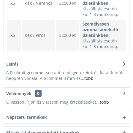
XS
Kék / Narancs
32000 Ft
üzletünkben!
Kiszállítás esetén
kb. 1-3 munkanap
Személyesen
azonnal átvehető
XS
Kék / Piros
32000 Ft
üzletünkben!
Kiszállítás esetén
kb. 1-3 munkanap
Személyesen
azonnal átvehető
Leírás
S
Kék / Narancs
32000 Ft
üzletünkben!
A Prolimit grommet sorozat a mi gyerekeink és fiatal felnőtt
Kiszállítás esetén
neoprén vonala. A Grommet 3 mm-es...
több
kb. 1-3 munkanap
Személyesen
Vélemények
0
azonnal átvehető
S
Kék / Piros
32000 Ft
üzletünkben!
Olvasson, írjon és vitasson meg értékeléseket...
több
Kiszállítás esetén
kb. 1-3 munkanap
Népszerű termékek
Személyesen
azonnal átvehető
M
Kék / Narancs
32000 Ft
üzletünkben!
Mások által megtekintett termékek