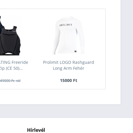
ATING Freeride
Prolimit LOGO Rashguard
ip (CE 50)...
Long Arm Fehér
15000 Ft
49000 Ft -tól
Hírlevél