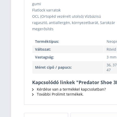
gumi
Flatlock varratok
OCL (Ortopéd vezérelt utolsó) Vízbázisú
ragasztó, antiallergén, környezetbarát, Sarokzár
megerősítés
Terméktípus:
Neopr
Változat:
Rövid
Vastagság:
3 mm
36, 37
Méret cipő / papucs:
47
Kapcsolódó linkek "Predator Shoe 
Kérdése van a termékkel kapcsolatban?
További Prolimit termékek.