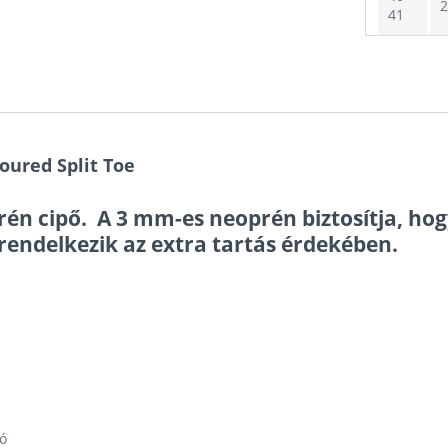
2
41
42
2
43-
2
44
oured Split Toe
rén cipő. A 3 mm-es neoprén biztosítja, ho
45
2
 rendelkezik az extra tartás érdekében.
46-
2
47
zó