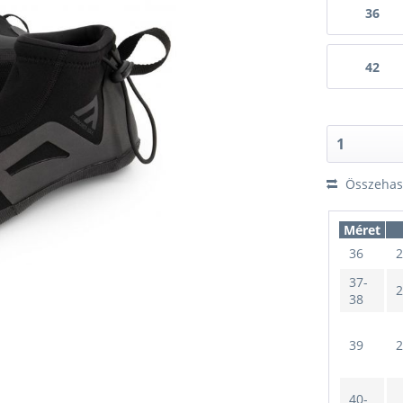
36
42
Összehaso
Méret
36
2
37-
2
38
39
2
40-