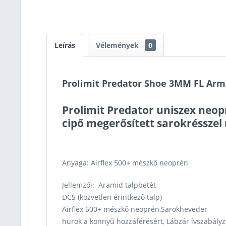
Leírás
Vélemények
0
Prolimit Predator Shoe 3MM FL Arm
Prolimit Predator uniszex neop
cipő megerősített sarokrésszel
Anyaga:
Airflex 500+ mészkő neoprén
Jellemzői:
Aramid talpbetét
DCS (közvetlen érintkező talp)
Airflex 500+ mészkő neoprén,Sarokheveder
hurok a könnyű hozzáférésért, Lábzár ívszabály