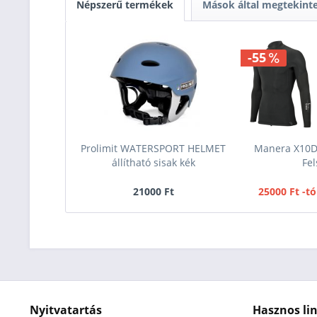
Népszerű termékek
Mások által megtekint
-55
Prolimit WATERSPORT HELMET
Manera X10
állítható sisak kék
Fel
21000 Ft
25000 Ft -tó
Nyitvatartás
Hasznos li