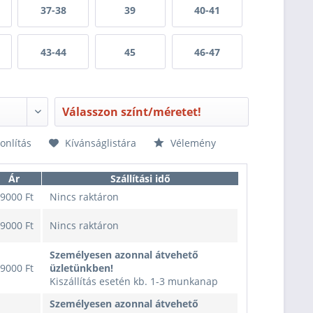
37-38
39
40-41
43-44
45
46-47
Válasszon színt/méretet!
nlítás
Kívánságlistára
Vélemény
Ár
Szállítási idő
9000 Ft
Nincs raktáron
9000 Ft
Nincs raktáron
Személyesen azonnal átvehető
9000 Ft
üzletünkben!
Kiszállítás esetén kb. 1-3 munkanap
Személyesen azonnal átvehető