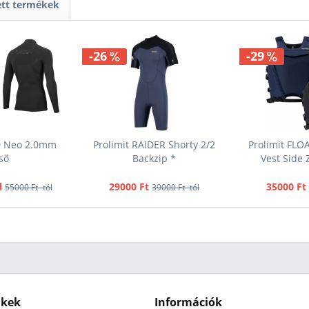
ett termékek
-26
-29
D Neo 2.0mm
Prolimit RAIDER Shorty 2/2
Prolimit FLO
ső
Backzip *
Vest Side Z
l
29000 Ft
35000 Ft
55000 Ft -tól
39000 Ft -tól
nkek
Információk