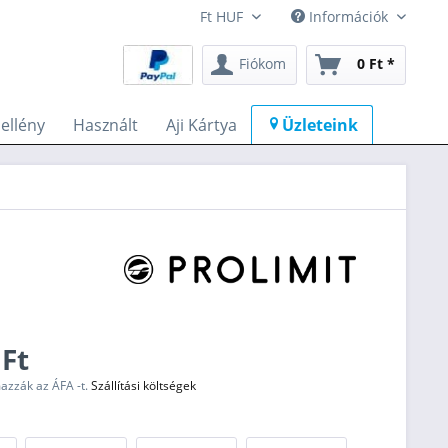
Információk
Fiókom
0 Ft *
llény
Használt
Aji Kártya
Üzleteink
 Ft
mazzák az ÁFA -t.
Szállítási költségek