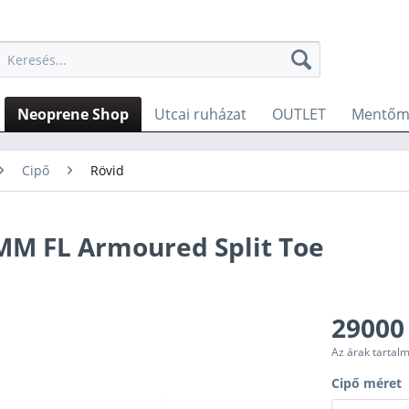
Neoprene Shop
Utcai ruházat
OUTLET
Mentőme
Cipő
Rövid
MM FL Armoured Split Toe
29000
Az árak tartal
Cipő méret