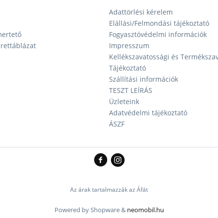
Adattörlési kérelem
Elállási/Felmondási tájékoztató
ertető
Fogyasztóvédelmi információk
ettáblázat
Impresszum
Kellékszavatossági és Terméksza
Tájékoztató
Szállítási információk
TESZT LEÍRÁS
Üzleteink
Adatvédelmi tájékoztató
ÁSZF
Az árak tartalmazzák az Áfát
Powered by Shopware &
neomobil.hu