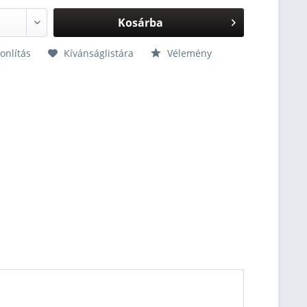
Kosárba
nlítás
Kívánságlistára
Vélemény