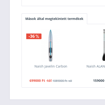
Mások által megtekintett termékek
-36
Naish Javelin Carbon
Naish ALAN
699000 Ft -tól
159000 
1089000 Ft -tól