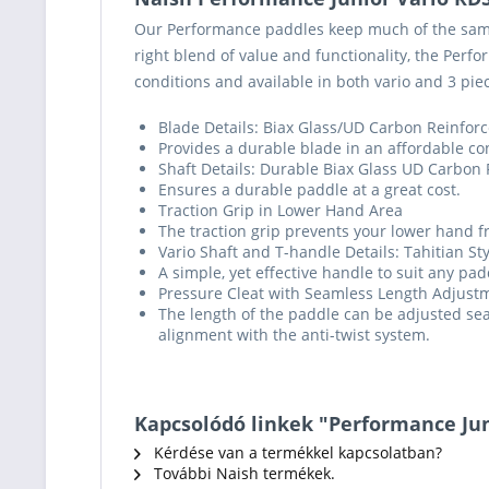
Our Performance paddles keep much of the same 
right blend of value and functionality, the Perf
conditions and available in both vario and 3 pie
Blade Details: Biax Glass/UD Carbon Reinfor
Provides a durable blade in an affordable co
Shaft Details: Durable Biax Glass UD Carbon 
Ensures a durable paddle at a great cost.
Traction Grip in Lower Hand Area
The traction grip prevents your lower hand f
Vario Shaft and T-handle Details: Tahitian St
A simple, yet effective handle to suit any pa
Pressure Cleat with Seamless Length Adjust
The length of the paddle can be adjusted sea
alignment with the anti-twist system.
Kapcsolódó linkek "Performance Jun
Kérdése van a termékkel kapcsolatban?
További Naish termékek.