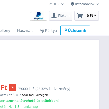
Információk
Fiókom
0 Ft *
llény
Használt
Aji Kártya
Üzleteink
 Ft
79000 Ft *
(25,32% kedvezmény)
mazzák az ÁFA -t.
Szállítási költségek
sen azonnal átvehető üzletünkben!
esetén kb. 1-3 munkanap