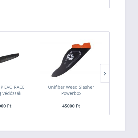
ÚJ
UP EVO RACE
Unifiber Weed Slasher
F-One Stri
 védőzsák
Powerbox
(A
00 Ft
45000 Ft
229