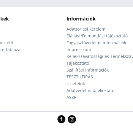
nkek
Információk
Adattörlési kérelem
Elállási/Felmondási tájékoztató
ertető
Fogyasztóvédelmi információk
ettáblázat
Impresszum
Kellékszavatossági és Terméksza
Tájékoztató
Szállítási információk
TESZT LEÍRÁS
Üzleteink
Adatvédelmi tájékoztató
ÁSZF