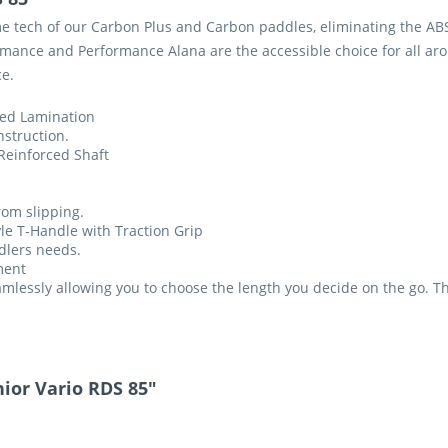
tech of our Carbon Plus and Carbon paddles, eliminating the ABS R
ormance and Performance Alana are the accessible choice for all ar
ce.
ced Lamination
nstruction.
Reinforced Shaft
rom slipping.
yle T-Handle with Traction Grip
ddlers needs.
ment
mlessly allowing you to choose the length you decide on the go. Th
ior Vario RDS 85"