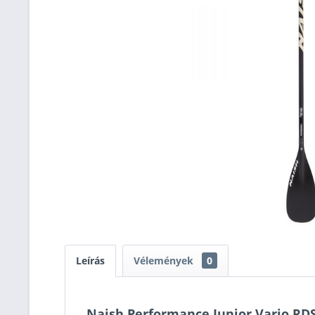
Leírás
Vélemények
0
Naish Performance Junior Vario RDS