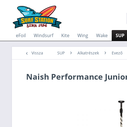
eFoil
Windsurf
Kite
Wing
Wake
SUP
Vissza
SUP
Alkatrészek
Evező
Naish Performance Junior