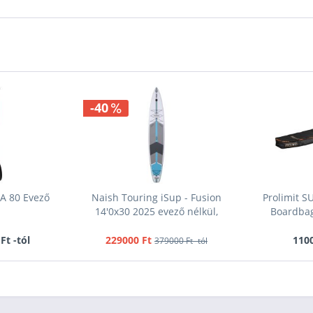
-40
A 80 Evező
Naish Touring iSup - Fusion
Prolimit S
14'0x30 2025 evező nélkül,
Boardbag
Ft -tól
229000 Ft
1100
379000 Ft -tól