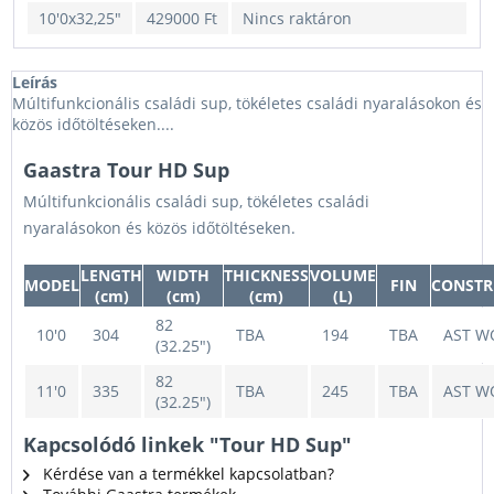
10'0x32,25"
429000 Ft
Nincs raktáron
Leírás
Múltifunkcionális családi sup, tökéletes családi nyaralásokon és
közös időtöltéseken....
Gaastra Tour HD Sup
Múltifunkcionális családi sup, tökéletes családi
nyaralásokon és közös időtöltéseken.
LENGTH
WIDTH
THICKNESS
VOLUME
MODEL
FIN
CONSTR
(cm)
(cm)
(cm)
(L)
82
10'0
304
TBA
194
TBA
AST 
(32.25")
82
11'0
335
TBA
245
TBA
AST 
(32.25")
Kapcsolódó linkek "Tour HD Sup"
Kérdése van a termékkel kapcsolatban?