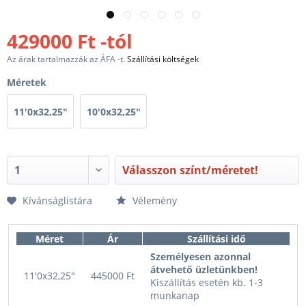
429000 Ft -tól
Az árak tartalmazzák az ÁFA -t.
Szállítási költségek
Méretek
11'0x32,25"
10'0x32,25"
Válasszon színt/méretet!
Kívánságlistára
Vélemény
Méret
Ár
Szállítási idő
Személyesen azonnal
átvehető üzletünkben!
11'0x32,25"
445000 Ft
Kiszállítás esetén kb. 1-3
munkanap