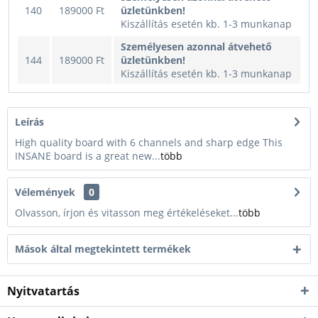
140
189000 Ft
üzletünkben!
Kiszállítás esetén kb. 1-3 munkanap
Személyesen azonnal átvehető
144
189000 Ft
üzletünkben!
Kiszállítás esetén kb. 1-3 munkanap
Leírás
High quality board with 6 channels and sharp edge This
INSANE board is a great new...
több
Vélemények
0
Olvasson, írjon és vitasson meg értékeléseket...
több
Mások által megtekintett termékek
Nyitvatartás