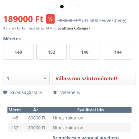
189000 Ft
285000 Ft *
(33,68% kedvezmény)
Az árak tartalmazzák az ÁFA -t.
Szállítási költségek
Méretek
148
152
140
144
Válasszon színt/méretet!
Kívánságlistára
Vélemény
Méret
Ár
Szállítási idő
148
189000 Ft
Nincs raktáron
152
189000 Ft
Nincs raktáron
Személyesen azonnal átvehető