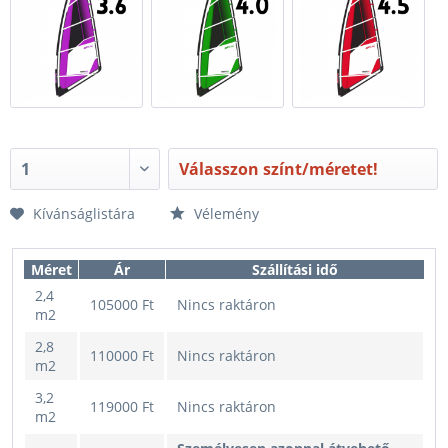
Válasszon színt/méretet!
Kívánságlistára
Vélemény
Méret
Ár
Szállítási idő
2,4
105000 Ft
Nincs raktáron
m2
2,8
110000 Ft
Nincs raktáron
m2
3,2
119000 Ft
Nincs raktáron
m2