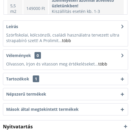
Személyesen azonnal átvehető
5,5
üzletünkben!
149000 Ft
m2
Kiszállítás esetén kb. 1-3
munkanap
6,0
Leírás
249000 Ft
Nincs raktáron
m2
Szörfiskolai, kölcsönzői, családi használatra tervezett ultra
strapabíró szett! A Prolimit...
több
Személyesen azonnal átvehető
3,6
üzletünkben!
99000 Ft
m2
Kiszállítás esetén kb. 1-3
Vélemények
0
munkanap
Olvasson, írjon és vitasson meg értékeléseket...
több
Személyesen azonnal átvehető
4,0
üzletünkben!
99000 Ft
m2
Kiszállítás esetén kb. 1-3
Tartozékok
1
munkanap
4,5
Népszerű termékek
149000 Ft
Nincs raktáron
m2
5,0
Mások által megtekintett termékek
229000 Ft
Nincs raktáron
m2
Nyitvatartás