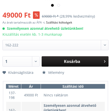
49000 Ft
69000 Ft *
(28,99% kedvezmény)
Az árak tartalmazzák az ÁFA -t.
Szállítási költségek
Személyesen azonnal átvehető üzletünkben!
Kiszállítás esetén kb. 1-3 munkanap
Kosárba
Kívánságlistára
Vélemény
Méret
Ár
Szállítási idő
137-
49000 Ft
Nincs raktáron
198
Személyesen azonnal átvehető
162-
üzletünkben!