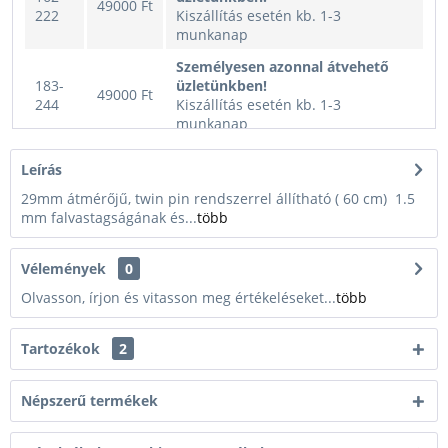
49000 Ft
222
Kiszállítás esetén kb. 1-3
munkanap
Személyesen azonnal átvehető
183-
üzletünkben!
49000 Ft
244
Kiszállítás esetén kb. 1-3
munkanap
202-
49000 Ft
Nincs raktáron
Leírás
262
29mm átmérőjű, twin pin rendszerrel állítható ( 60 cm) 1.5
mm falvastagságának és...
több
Vélemények
0
Olvasson, írjon és vitasson meg értékeléseket...
több
Tartozékok
2
Népszerű termékek