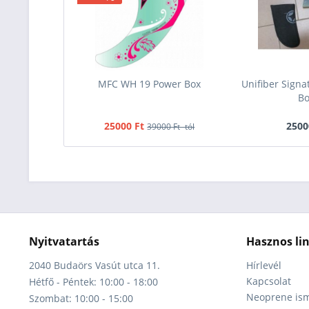
MFC WH 19 Power Box
Unifiber Signa
B
25000 Ft
2500
39000 Ft -tól
Nyitvatartás
Hasznos li
2040 Budaörs Vasút utca 11.
Hírlevél
Kapcsolat
Hétfő - Péntek: 10:00 - 18:00
Neoprene ism
Szombat: 10:00 - 15:00