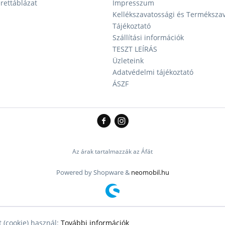
ettáblázat
Impresszum
Kellékszavatossági és Terméksza
Tájékoztató
Szállítási információk
TESZT LEÍRÁS
Üzleteink
Adatvédelmi tájékoztató
ÁSZF
Az árak tartalmazzák az Áfát
Powered by Shopware &
neomobil.hu
 (cookie) használ:
További információk