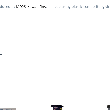
oduced by
MFC® Hawaii Fins
, is made using plastic composite: givi
"