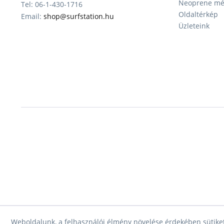
Neoprene mér
Tel: 06-1-430-1716
Oldaltérkép
Email:
shop@surfstation.hu
Üzleteink
Weboldalunk, a felhasználói élmény növelése érdekében sütiket