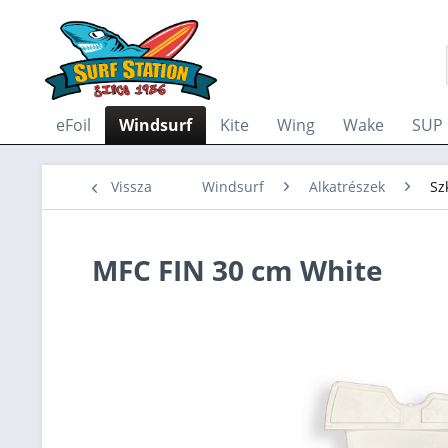
eFoil
Windsurf
Kite
Wing
Wake
SUP
Vissza
Windsurf
Alkatrészek
Sz
MFC FIN 30 cm White