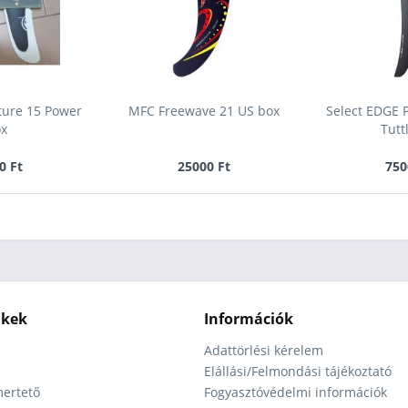
ture 15 Power
MFC Freewave 21 US box
Select EDGE 
ox
Tutt
0 Ft
25000 Ft
750
nkek
Információk
Adattörlési kérelem
Elállási/Felmondási tájékoztató
ertető
Fogyasztóvédelmi információk