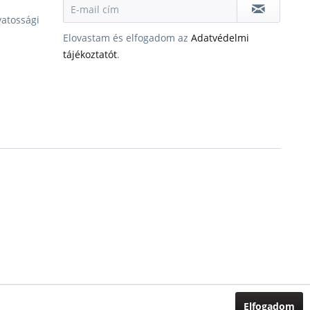
vatossági
Elovastam és elfogadom az
Adatvédelmi
tájékoztatót
.
Elfogadom