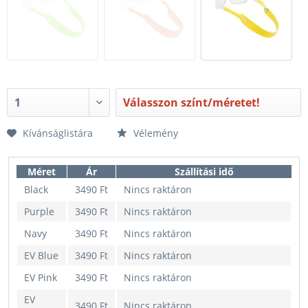
Válasszon színt/méretet!
Kívánságlistára
Vélemény
Méret
Ár
Szállítási idő
Black
3490 Ft
Nincs raktáron
Purple
3490 Ft
Nincs raktáron
Navy
3490 Ft
Nincs raktáron
EV Blue
3490 Ft
Nincs raktáron
EV Pink
3490 Ft
Nincs raktáron
EV
3490 Ft
Nincs raktáron