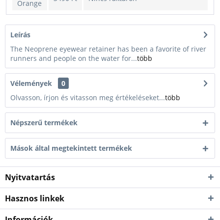
Orange
EV
3490 Ft
Nincs raktáron
Green
Leírás
Copper
3490 Ft
Nincs raktáron
The Neoprene eyewear retainer has been a favorite of river
runners and people on the water for...
több
Személyesen azonnal átvehető
üzletünkben!
Yellow
3490 Ft
Kiszállítás esetén kb. 1-3
Vélemények
0
munkanap
Olvasson, írjon és vitasson meg értékeléseket...
több
Népszerű termékek
Mások által megtekintett termékek
Nyitvatartás
Hasznos linkek
Információk