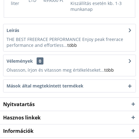
LTD
499000 Ft
liter
Kiszállítás esetén kb. 1-3
munkanap
Leírás
THE BEST FREERACE PERFORMANCE Enjoy peak freerace
performance and effortless...
több
Vélemények
0
Olvasson, írjon és vitasson meg értékeléseket...
több
Mások által megtekintett termékek
Nyitvatartás
Hasznos linkek
Információk