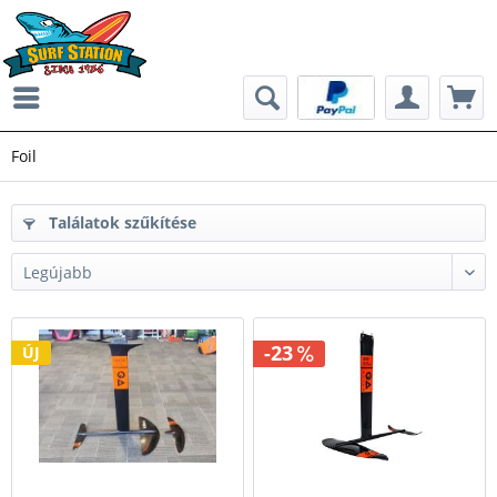
Foil
Találatok szűkítése
-23
ÚJ