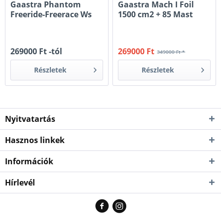
Gaastra Phantom
Gaastra Mach I Foil
Freeride-Freerace Ws
1500 cm2 + 85 Mast
Foil 700 és 1100...
269000 Ft -tól
269000 Ft
349000 Ft *
Részletek
Részletek
Nyitvatartás
Hasznos linkek
Információk
Hírlevél