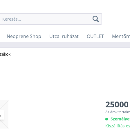
Neoprene Shop
Utcai ruházat
OUTLET
Mentőm
zékok
25000
Az árak tartal
Személye
Kiszállítás 