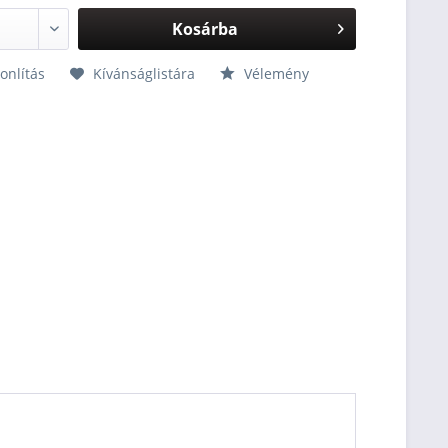
Kosárba
nlítás
Kívánságlistára
Vélemény