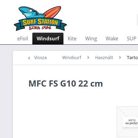
eFoil
Windsurf
Kite
Wing
Wake
SUP
Vissza
Windsurf
Használt
Tarto
MFC FS G10 22 cm