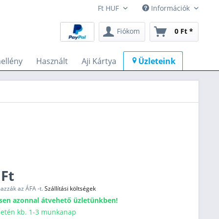
Információk
Fiókom
0 Ft *
ellény
Használt
Aji Kártya
Üzleteink
 Ft
mazzák az ÁFA -t.
Szállítási költségek
sen azonnal átvehető üzletünkben!
esetén kb. 1-3 munkanap