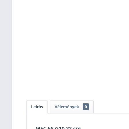
Leírás
Vélemények
0
MFC FS G10 22 cm