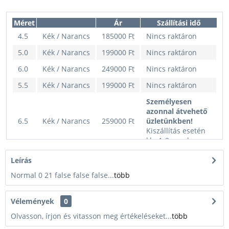
Méret
Ár
Szállítási idő
4.5
Kék / Narancs
185000 Ft
Nincs raktáron
5.0
Kék / Narancs
199000 Ft
Nincs raktáron
6.0
Kék / Narancs
249000 Ft
Nincs raktáron
5.5
Kék / Narancs
199000 Ft
Nincs raktáron
Személyesen
azonnal átvehető
6.5
Kék / Narancs
259000 Ft
üzletünkben!
Kiszállítás esetén
kb. 1-3 munkanap
7.0
Kék / Narancs
315000 Ft
Nincs raktáron
Leírás
Normal 0 21 false false false...
több
Vélemények
0
Olvasson, írjon és vitasson meg értékeléseket...
több