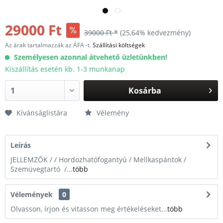
29000 Ft
39000 Ft *
(25,64% kedvezmény)
Az árak tartalmazzák az ÁFA -t.
Szállítási költségek
Személyesen azonnal átvehető üzletünkben!
Kiszállítás esetén kb. 1-3 munkanap
Kosárba
Kívánságlistára
Vélemény
Leírás
JELLEMZŐK / / Hordozhatófogantyú / Mellkaspántok /
Szemüvegtartó /...
több
Vélemények
0
Olvasson, írjon és vitasson meg értékeléseket...
több