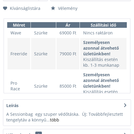
Kívánságlistára
Vélemény
Méret
Ár
Szállítási idő
Wave
Szürke
69000 Ft
Nincs raktáron
Személyesen
azonnal átvehető
Freeride
Szürke
79000 Ft
üzletünkben!
Kiszállítás esetén
kb. 1-3 munkanap
Személyesen
azonnal átvehető
Pro
Szürke
85000 Ft
üzletünkben!
Race
Kiszállítás esetén
kb. 1-3 munkanap
Leírás
Wave
Fekete v2
69000 Ft
Nincs raktáron
A Sessionbag egy szuper védőtáska. ÚJ: Továbbfejlesztett
Freeride
Fekete v2
79000 Ft
Nincs raktáron
tengelytáv a könnyű...
több
Pro
Fekete v2
85000 Ft
Nincs raktáron
Race