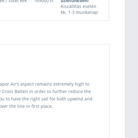
ék / Sötét kék
169000 Ft
üzletünkben!
Kiszállítás esetén
kb. 1-3 munkanap
Vapor Air’s aspect remains extremely high to
 Cross Batten in order to further reduce the
ou to have the right sail for both upwind and
er the line in first place.