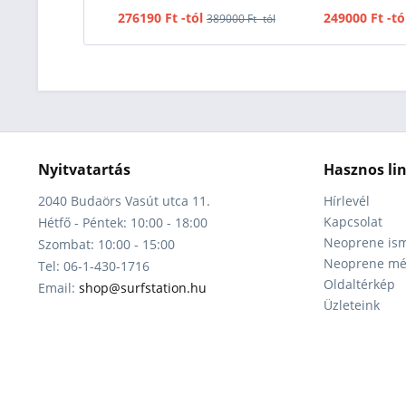
276190 Ft -tól
249000 Ft -tó
389000 Ft -tól
Nyitvatartás
Hasznos li
2040 Budaörs Vasút utca 11.
Hírlevél
Kapcsolat
Hétfő - Péntek: 10:00 - 18:00
Neoprene ism
Szombat: 10:00 - 15:00
Neoprene mér
Tel: 06-1-430-1716
Oldaltérkép
Email:
shop@surfstation.hu
Üzleteink