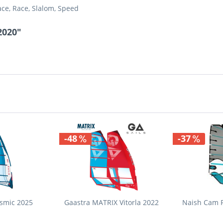
ace, Race, Slalom, Speed
2020"
-48
-37
osmic 2025
Gaastra MATRIX Vitorla 2022
Naish Cam F