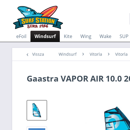
eFoil
Windsurf
Kite
Wing
Wake
SUP
Vissza
Windsurf
Vitorla
Vitorla
Gaastra VAPOR AIR 10.0 2