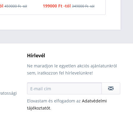
ól
199000 Ft -tól
329000 F
459000 Ft -tól
349000 Ft -tól
Hírlevél
Ne maradjon le egyetlen akciós ajánlatunkról
sem, iratkozzon fel hírlevelünkre!
vatossági
Elovastam és elfogadom az
Adatvédelmi
tájékoztatót
.