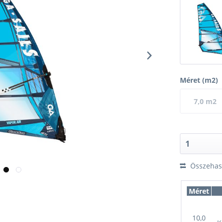
Méret (m2)
7,0 m2
Összehaso
Méret
10,0