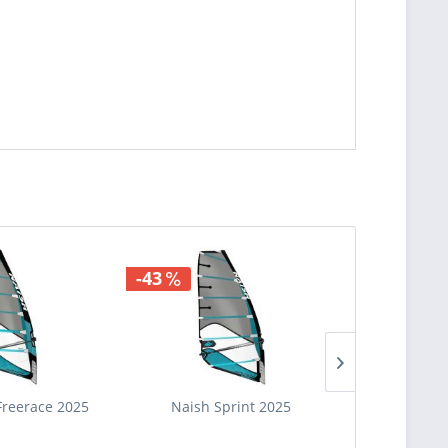
-43
-18
ÚJ
reerace 2025
Naish Sprint 2025
Gaastra Ph