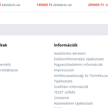
l
149000 Ft
289000 Ft -t
445000 Ft -tól
289000 Ft -tól
nkek
Információk
Adattörlési kérelem
Elállási/Felmondási tájékoztató
ertető
Fogyasztóvédelmi információk
ettáblázat
Impresszum
Kellékszavatossági és Terméksza
Tájékoztató
Szállítási információk
TESZT LEÍRÁS
Üzleteink
Adatvédelmi tájékoztató