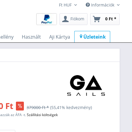
Információk
Fiókom
0 Ft *
ellény
Használt
Aji Kártya
Üzleteink
0 Ft
379000 Ft *
(55,41% kedvezmény)
mazzák az ÁFA -t.
Szállítási költségek