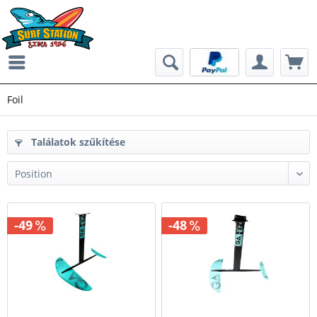
Foil
Találatok szűkítése
-49
-48