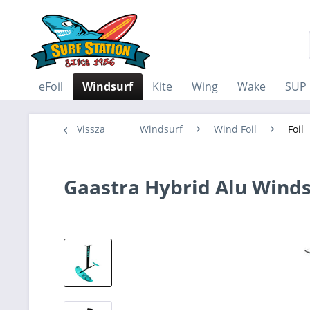
eFoil
Windsurf
Kite
Wing
Wake
SUP
Vissza
Windsurf
Wind Foil
Foil
Gaastra Hybrid Alu Windsu