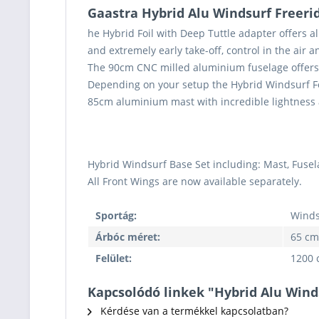
Gaastra Hybrid Alu Windsurf Freerid
he Hybrid Foil with Deep Tuttle adapter offers 
and extremely early take-off, control in the air a
The 90cm CNC milled aluminium fuselage offers a g
Depending on your setup the Hybrid Windsurf Foil
85cm aluminium mast with incredible lightness an
Hybrid Windsurf Base Set including: Mast, Fuse
All Front Wings are now available separately.
Sportág:
Winds
Árbóc méret:
65 cm
Felület:
1200 
Kapcsolódó linkek "Hybrid Alu Winds
Kérdése van a termékkel kapcsolatban?