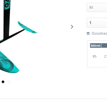
Összehaso
Méret
85
2