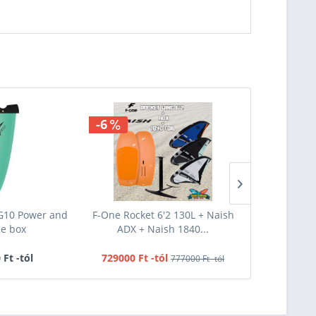
-6
-33
G10 Power and
F-One Rocket 6'2 130L + Naish
Gaastra Pi
le box
ADX + Naish 1840...
 Ft -tól
729000 Ft -tól
199000 F
777000 Ft -tól