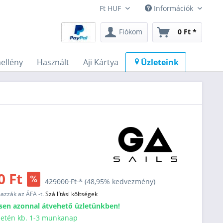
Információk
Fiókom
0 Ft *
ellény
Használt
Aji Kártya
Üzleteink
0 Ft
429000 Ft *
(48,95% kedvezmény)
mazzák az ÁFA -t.
Szállítási költségek
sen azonnal átvehető üzletünkben!
esetén kb. 1-3 munkanap