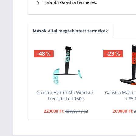
További Gaastra termékek.
Mások által megtekintett termékek
-48
-23
Gaastra Hybrid Alu Windsurf
Gaastra Mach I
Freeride Foil 1500
+ 85
229000 Ft
269000 Ft
439000 Ft -tól
3