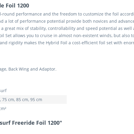
e Foil 1200
all-round performance and the freedom to customize the foil accor
nd a lot of performance potential provide both novices and advanced 
reat mix of stability, controllability and speed potential as well 
 Set allows you to cruise in almost non-existent winds, but also t
d rigidity makes the Hybrid Foil a cost-efficient foil set with en
lage, Back Wing and Adaptor.
urf
, 75 cm, 85 cm, 95 cm
cm²
urf Freeride Foil 1200"