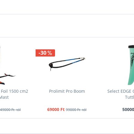
-30
 Foil 1500 cm2
Prolimit Pro Boom
Select EDGE 
 Mast
Tutt
69000 Ft
50000
49000 Ft -tól
99000 Ft -tól