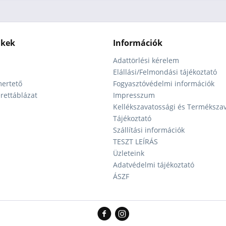
nkek
Információk
Adattörlési kérelem
Elállási/Felmondási tájékoztató
ertető
Fogyasztóvédelmi információk
ettáblázat
Impresszum
Kellékszavatossági és Terméksza
Tájékoztató
Szállítási információk
TESZT LEÍRÁS
Üzleteink
Adatvédelmi tájékoztató
ÁSZF