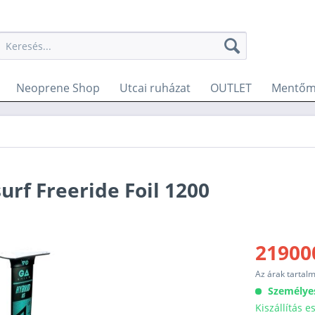
Neoprene Shop
Utcai ruházat
OUTLET
Mentőm
rf Freeride Foil 1200
21900
Az árak tartal
Személye
Kiszállítás 