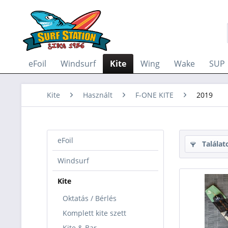
eFoil
Windsurf
Kite
Wing
Wake
SUP
Kite
Használt
F-ONE KITE
2019
eFoil
Találat
Windsurf
Kite
Oktatás / Bérlés
Komplett kite szett
Kite & Bar