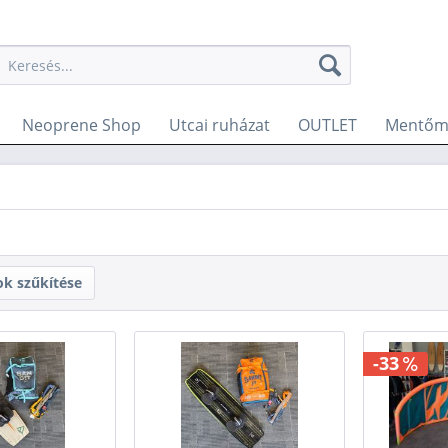
Neoprene Shop
Utcai ruházat
OUTLET
Mentőme
ok szűkítése
-33