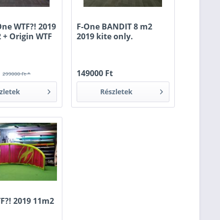
One WTF?! 2019
F-One BANDIT 8 m2
 + Origin WTF
2019 kite only.
t
149000 Ft
299000 Ft *
zletek
Részletek
F?! 2019 11m2