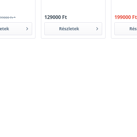
129000 Ft
199000 F
99000 Ft *
letek
Részletek
Rés