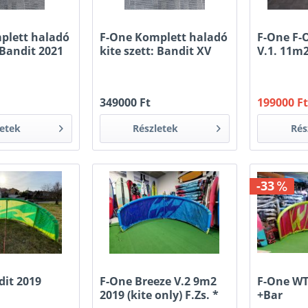
plett haladó
F-One Komplett haladó
F-One F-
: Bandit 2021
kite szett: Bandit XV
V.1. 11m2
12m2 2024...
Linxbar
349000 Ft
199000 F
letek
Részletek
Rés
-33
dit 2019
F-One Breeze V.2 9m2
F-One WT
2019 (kite only) F.Zs. *
+Bar