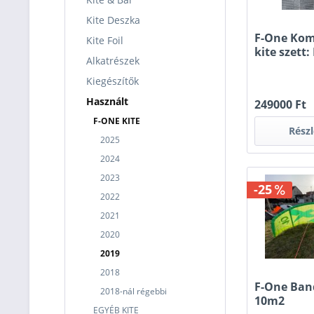
Kite Deszka
F-One Kom
Kite Foil
kite szett
Alkatrészek
10m2 M....
Kiegészítők
Használt
249000 Ft
F-ONE KITE
Rész
2025
2024
2023
-25
2022
2021
2020
2019
2018
F-One Ban
2018-nál régebbi
10m2
EGYÉB KITE