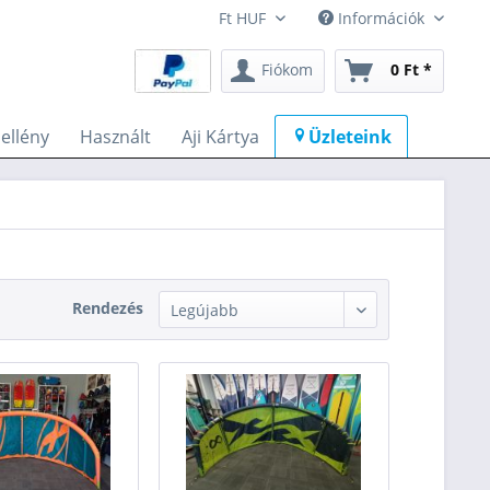
Információk
Fiókom
0 Ft *
llény
Használt
Aji Kártya
Üzleteink
Rendezés