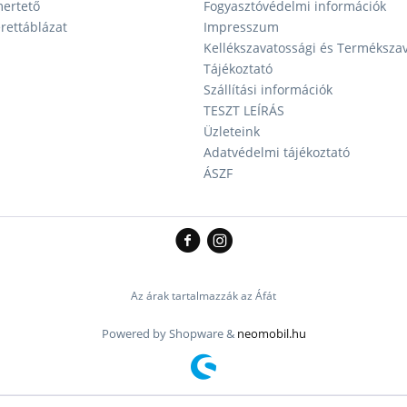
ertető
Fogyasztóvédelmi információk
ettáblázat
Impresszum
Kellékszavatossági és Terméksza
Tájékoztató
Szállítási információk
TESZT LEÍRÁS
Üzleteink
Adatvédelmi tájékoztató
ÁSZF
Az árak tartalmazzák az Áfát
Powered by Shopware &
neomobil.hu