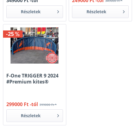
349000 Ft -tól
249000 Ft -tól
349000 Ft *
Részletek
Részletek
-25
F-One TRIGGER 9 2024
#Premium kites®
299000 Ft -tól
399000 Ft *
Részletek