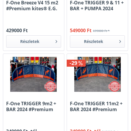
F-One Breeze V4 15 m2
F-One TRIGGER 9 & 11 +
#Premium kites® E.G.
BAR + PUMPA 2024
#Premium kites®
429000 Ft
549000 Ft
699000 Ft *
Részletek
Részletek
-29
F-One TRIGGER 9m2 +
F-One TRIGGER 11m2 +
BAR 2024 #Premium
BAR 2024 #Premium
kites® K.G.
kites®