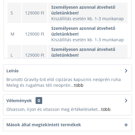
Személyesen azonnal átvehető
S
129000 Ft
üzletünkben!
Kiszállítás esetén kb. 1-3 munkanap
Személyesen azonnal átvehető
M
129000 Ft
üzletünkben!
Kiszállítás esetén kb. 1-3 munkanap
Személyesen azonnal átvehető
L
129000 Ft
üzletünkben!
Kiszállítás esetén kb. 1-3 munkanap
XL
129000 Ft
Nincs raktáron
Leírás
Brunotti Gravity 6/4 elöl cipzáras kapucnis neoprén ruha
Személyesen azonnal átvehető
Meleg és rugalmas téli neoprén...
több
XXL
129000 Ft
üzletünkben!
Kiszállítás esetén kb. 1-3 munkanap
Vélemények
0
Olvasson, írjon és vitasson meg értékeléseket...
több
Mások által megtekintett termékek