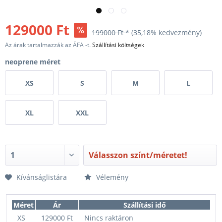
129000 Ft
199000 Ft *
(35,18% kedvezmény)
Az árak tartalmazzák az ÁFA -t.
Szállítási költségek
neoprene méret
XS
S
M
L
XL
XXL
Válasszon színt/méretet!
Kívánságlistára
Vélemény
Méret
Ár
Szállítási idő
XS
129000 Ft
Nincs raktáron