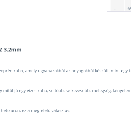
L
6
XL
6
Z 3.2mm
prén ruha, amely ugyanazokból az anyagokból készült, mint egy t
 mitől jó egy vizes ruha, se több, se kevesebb: melegség, kényelem
hető áron, ez a megfelelő választás.