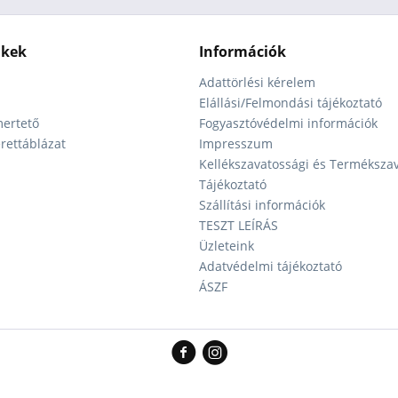
nkek
Információk
Adattörlési kérelem
Elállási/Felmondási tájékoztató
ertető
Fogyasztóvédelmi információk
ettáblázat
Impresszum
Kellékszavatossági és Terméksza
Tájékoztató
Szállítási információk
TESZT LEÍRÁS
Üzleteink
Adatvédelmi tájékoztató
ÁSZF