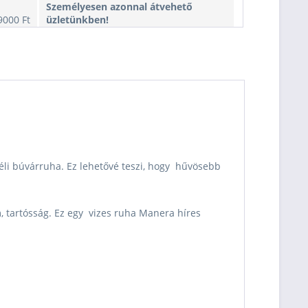
Személyesen azonnal átvehető
9000 Ft
üzletünkben!
Kiszállítás esetén kb. 1-3 munkanap
9000 Ft
Nincs raktáron
éli búvárruha. Ez lehetővé teszi, hogy hűvösebb
, tartósság. Ez egy vizes ruha Manera híres