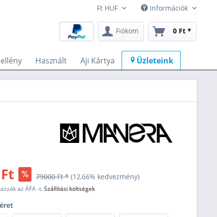
Információk
Fiókom
0 Ft *
llény
Használt
Aji Kártya
Üzleteink
 Ft
79000 Ft *
(12,66% kedvezmény)
mazzák az ÁFA -t.
Szállítási költségek
éret