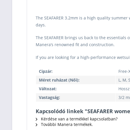
The SEAFARER 3.2mm is a high quality summer wets
days.
The SEAFARER brings us back to the essentials of
Manera’s renowned fit and construction.
If you are looking for a high-performance wetsuit 
Cipzár:
Free-
Méret ruházat (Női):
L, M, 
Változat:
Hossz
Vastagság:
3/2 
Kapcsolódó linkek "SEAFARER wom
Kérdése van a termékkel kapcsolatban?
További Manera termékek.