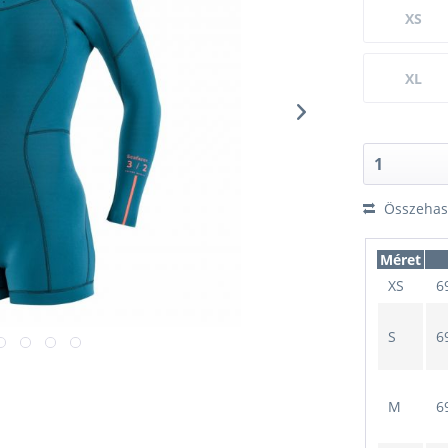
XS
XL
Összehaso
Méret
XS
6
S
6
M
6