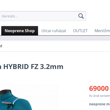
Neoprene Shop
Utcai ruházat
OUTLET
Mentőme
id
 HYBRID FZ 3.2mm
69000
Az árak tartal
neoprene m