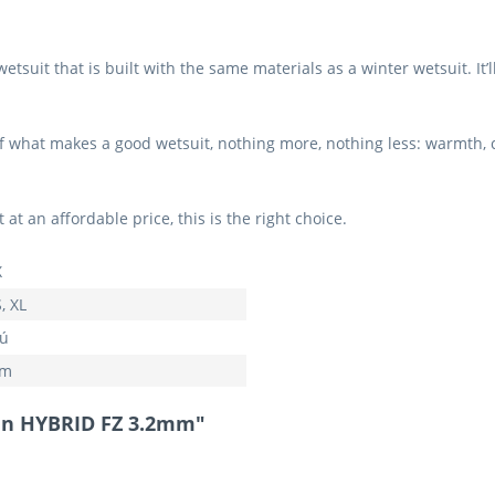
uit that is built with the same materials as a winter wetsuit. It’l
 what makes a good wetsuit, nothing more, nothing less: warmth, com
at an affordable price, this is the right choice.
X
S, XL
ú
mm
en HYBRID FZ 3.2mm"