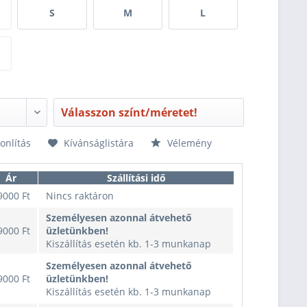
S
M
L
Válasszon színt/méretet!
nlítás
Kívánságlistára
Vélemény
Ár
Szállítási idő
9000 Ft
Nincs raktáron
Személyesen azonnal átvehető
9000 Ft
üzletünkben!
Kiszállítás esetén kb. 1-3 munkanap
Személyesen azonnal átvehető
9000 Ft
üzletünkben!
Kiszállítás esetén kb. 1-3 munkanap