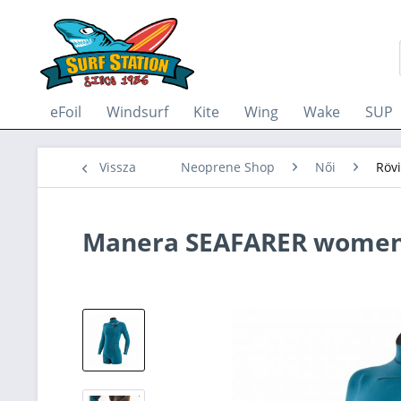
eFoil
Windsurf
Kite
Wing
Wake
SUP
Vissza
Neoprene Shop
Női
Röv
Manera SEAFARER women