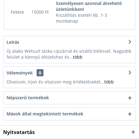
Személyesen azonnal átvehető
üzletünkben!
Fekete
15000 Ft
Kiszállítás esetén kb. 1-3
munkanap
Leírás
Új alakú Wetsuit táska cipzárral és vízálló béléssel. Nagyobb
felület a könnyű öltözéshez és...
több
Vélemények
0
Olvasson, írjon és vitasson meg értékeléseket...
több
Népszerű termékek
Mások által megtekintett termékek
Nyitvatartás