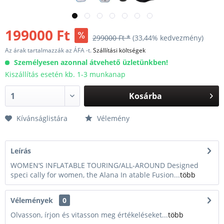
199000 Ft
299000 Ft *
(33,44% kedvezmény)
Az árak tartalmazzák az ÁFA -t.
Szállítási költségek
Személyesen azonnal átvehető üzletünkben!
Kiszállítás esetén kb. 1-3 munkanap
Kosárba
Kívánságlistára
Vélemény
Leírás
WOMEN’S INFLATABLE TOURING/ALL-AROUND Designed
speci cally for women, the Alana In atable Fusion...
több
Vélemények
0
Olvasson, írjon és vitasson meg értékeléseket...
több