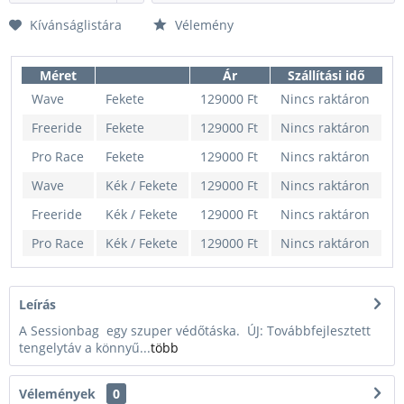
Kívánságlistára
Vélemény
Méret
Ár
Szállítási idő
Wave
Fekete
129000 Ft
Nincs raktáron
Freeride
Fekete
129000 Ft
Nincs raktáron
Pro Race
Fekete
129000 Ft
Nincs raktáron
Wave
Kék / Fekete
129000 Ft
Nincs raktáron
Freeride
Kék / Fekete
129000 Ft
Nincs raktáron
Pro Race
Kék / Fekete
129000 Ft
Nincs raktáron
Leírás
A Sessionbag egy szuper védőtáska. ÚJ: Továbbfejlesztett
tengelytáv a könnyű...
több
Vélemények
0