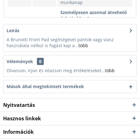
munkanap
Személyesen azonnal átvehető
üzletünkben!
Kék
16000 Ft
Kiszállítás esetén kb. 1-3
munkanap
Leírás
A Brunotti Front Pad segítségével pántok vagy viasz
használata nélkül is fogást kap a...
több
Vélemények
0
Olvasson, írjon és vitasson meg értékeléseket...
több
Mások által megtekintett termékek
Nyitvatartás
Hasznos linkek
Információk