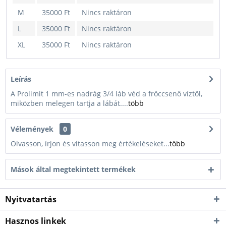
M
35000 Ft
Nincs raktáron
L
35000 Ft
Nincs raktáron
XL
35000 Ft
Nincs raktáron
Leírás
A Prolimit 1 mm-es nadrág 3/4 láb véd a fröccsenő víztől,
miközben melegen tartja a lábát....
több
Vélemények
0
Olvasson, írjon és vitasson meg értékeléseket...
több
Mások által megtekintett termékek
Nyitvatartás
Hasznos linkek